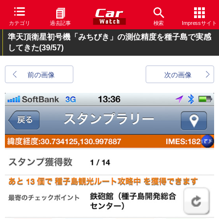
カテゴリ
過去記事
検索
Impressサイト
準天頂衛星初号機「みちびき」の測位精度を種子島で実感
してきた
(39/57)
前の画像
次の画像