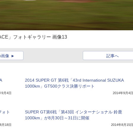
km RACE」フォトギャラリー 画像13
の画像
記事へ
A
2014 SUPER GT 第6戦「43rd International SUZUKA
1000km」GT500クラス決勝リポート
4年9月4日
2014年9月4
」フォト
SUPER GT第6戦「第43回 インターナショナル 鈴鹿
1000km」が8月30日～31日に開催
年8月18日
2014年8月15