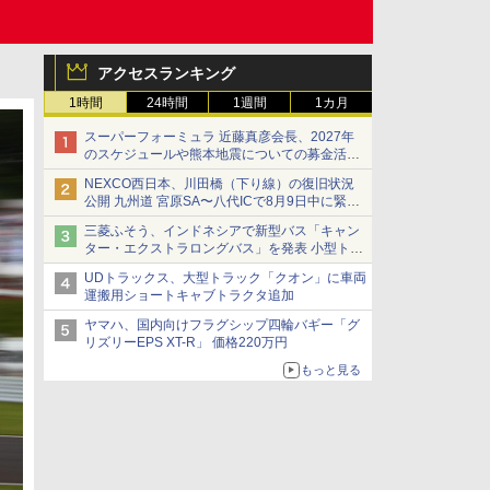
アクセスランキング
1時間
24時間
1週間
1カ月
スーパーフォーミュラ 近藤真彦会長、2027年
のスケジュールや熊本地震についての募金活動
を紹介
NEXCO西日本、川田橋（下り線）の復旧状況
公開 九州道 宮原SA〜八代ICで8月9日中に緊急
車両を通行可能に
三菱ふそう、インドネシアで新型バス「キャン
ター・エクストラロングバス」を発表 小型トラ
ックベースの観光・旅客輸送向けバス
UDトラックス、大型トラック「クオン」に車両
運搬用ショートキャブトラクタ追加
ヤマハ、国内向けフラグシップ四輪バギー「グ
リズリーEPS XT-R」 価格220万円
もっと見る