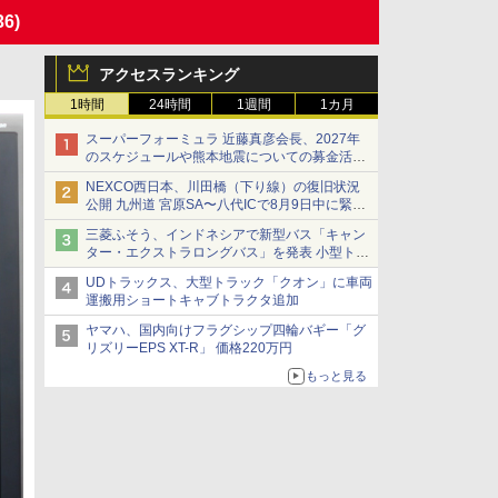
36)
アクセスランキング
1時間
24時間
1週間
1カ月
スーパーフォーミュラ 近藤真彦会長、2027年
のスケジュールや熊本地震についての募金活動
を紹介
NEXCO西日本、川田橋（下り線）の復旧状況
公開 九州道 宮原SA〜八代ICで8月9日中に緊急
車両を通行可能に
三菱ふそう、インドネシアで新型バス「キャン
ター・エクストラロングバス」を発表 小型トラ
ックベースの観光・旅客輸送向けバス
UDトラックス、大型トラック「クオン」に車両
運搬用ショートキャブトラクタ追加
ヤマハ、国内向けフラグシップ四輪バギー「グ
リズリーEPS XT-R」 価格220万円
もっと見る