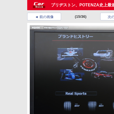
ブリヂストン、POTENZA史上最
(15/36)
前の画像
次