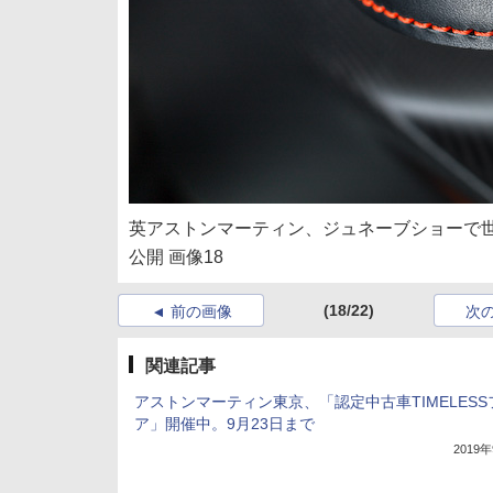
英アストンマーティン、ジュネーブショーで世
公開 画像18
(18/22)
前の画像
次
関連記事
アストンマーティン東京、「認定中古車TIMELESS
ア」開催中。9月23日まで
2019