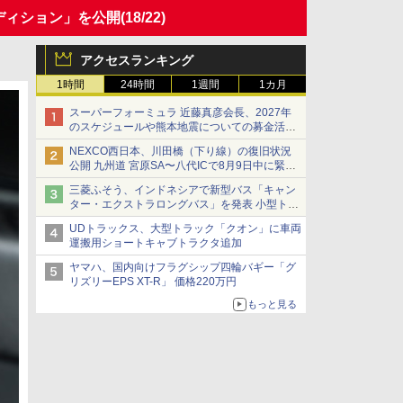
ディション」を公開
(18/22)
アクセスランキング
1時間
24時間
1週間
1カ月
スーパーフォーミュラ 近藤真彦会長、2027年
のスケジュールや熊本地震についての募金活動
を紹介
NEXCO西日本、川田橋（下り線）の復旧状況
公開 九州道 宮原SA〜八代ICで8月9日中に緊急
車両を通行可能に
三菱ふそう、インドネシアで新型バス「キャン
ター・エクストラロングバス」を発表 小型トラ
ックベースの観光・旅客輸送向けバス
UDトラックス、大型トラック「クオン」に車両
運搬用ショートキャブトラクタ追加
ヤマハ、国内向けフラグシップ四輪バギー「グ
リズリーEPS XT-R」 価格220万円
もっと見る