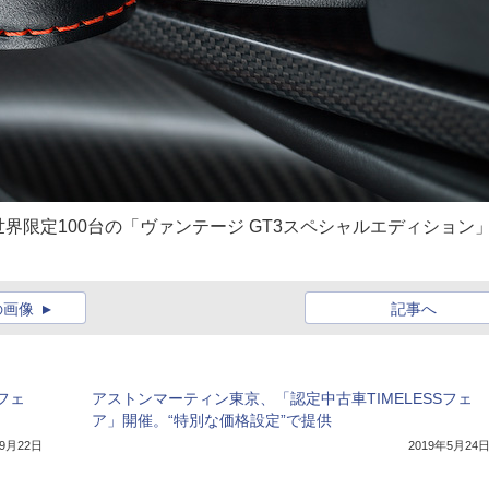
界限定100台の「ヴァンテージ GT3スペシャルエディション
の画像
記事へ
フェ
アストンマーティン東京、「認定中古車TIMELESSフェ
ア」開催。“特別な価格設定”で提供
年9月22日
2019年5月24