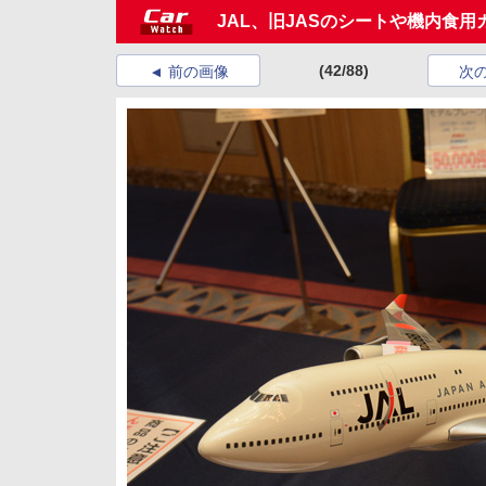
JAL、旧JASのシートや機内食
(42/88)
前の画像
次