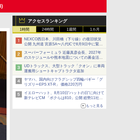
8)
アクセスランキング
1時間
24時間
1週間
1カ月
NEXCO西日本、川田橋（下り線）の復旧状況
公開 九州道 宮原SA〜八代ICで8月9日中に緊急
車両を通行可能に
スーパーフォーミュラ 近藤真彦会長、2027年
のスケジュールや熊本地震についての募金活動
を紹介
UDトラックス、大型トラック「クオン」に車両
運搬用ショートキャブトラクタ追加
ヤマハ、国内向けフラグシップ四輪バギー「グ
リズリーEPS XT-R」 価格220万円
イエローハット、8月10日“ハットの日”に向けて
新テレビCM 「ボクらは810」公開 総勢11社
107名が参画
もっと見る