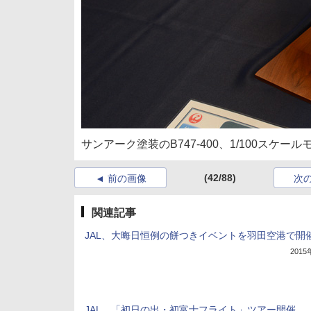
サンアーク塗装のB747-400、1/100スケ
(42/88)
前の画像
次
関連記事
JAL、大晦日恒例の餅つきイベントを羽田空港で開
201
JAL、「初日の出・初富士フライト」ツアー開催