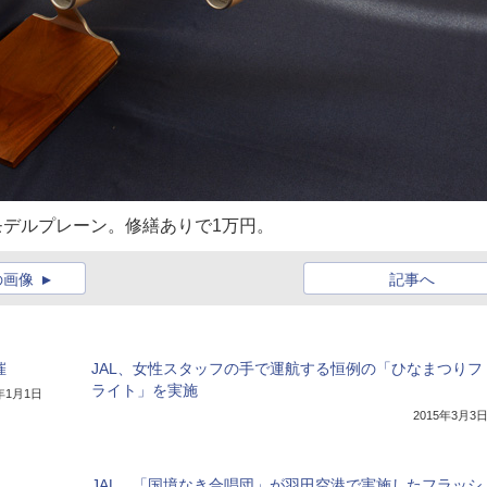
ールモデルプレーン。修繕ありで1万円。
の画像
記事へ
催
JAL、女性スタッフの手で運航する恒例の「ひなまつりフ
ライト」を実施
5年1月1日
2015年3月3
JAL、「国境なき合唱団」が羽田空港で実施したフラッシ