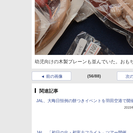
幼児向けの木製プレーンも並んでいた。おもちゃ
(56/88)
前の画像
次
関連記事
JAL、大晦日恒例の餅つきイベントを羽田空港で開
201
JAL、「初日の出・初富士フライト」ツアー開催