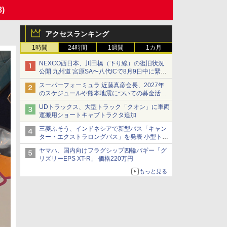
8)
アクセスランキング
1時間
24時間
1週間
1カ月
NEXCO西日本、川田橋（下り線）の復旧状況
公開 九州道 宮原SA〜八代ICで8月9日中に緊急
車両を通行可能に
スーパーフォーミュラ 近藤真彦会長、2027年
のスケジュールや熊本地震についての募金活動
を紹介
UDトラックス、大型トラック「クオン」に車両
運搬用ショートキャブトラクタ追加
三菱ふそう、インドネシアで新型バス「キャン
ター・エクストラロングバス」を発表 小型トラ
ックベースの観光・旅客輸送向けバス
ヤマハ、国内向けフラグシップ四輪バギー「グ
リズリーEPS XT-R」 価格220万円
もっと見る