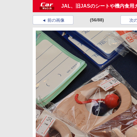
JAL、旧JASのシートや機内食
(56/88)
前の画像
次