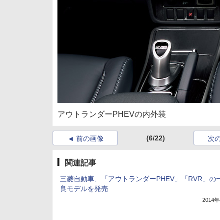
アウトランダーPHEVの内外装
(6/22)
前の画像
次
関連記事
三菱自動車、「アウトランダーPHEV」「RVR」の
良モデルを発売
2014