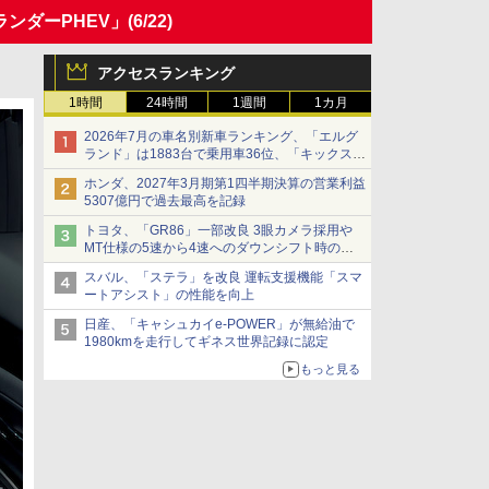
ンダーPHEV」
(6/22)
アクセスランキング
1時間
24時間
1週間
1カ月
2026年7月の車名別新車ランキング、「エルグ
ランド」は1883台で乗用車36位、「キックス」
は2591台で27位に
ホンダ、2027年3月期第1四半期決算の営業利益
5307億円で過去最高を記録
トヨタ、「GR86」一部改良 3眼カメラ採用や
MT仕様の5速から4速へのダウンシフト時の操
作性向上など
スバル、「ステラ」を改良 運転支援機能「スマ
ートアシスト」の性能を向上
日産、「キャシュカイe-POWER」が無給油で
1980kmを走行してギネス世界記録に認定
もっと見る