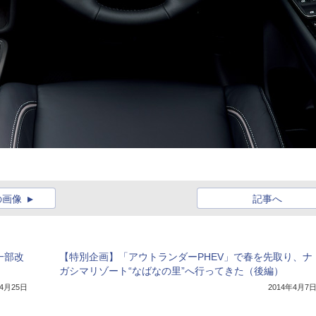
の画像
記事へ
一部改
【特別企画】「アウトランダーPHEV」で春を先取り、ナ
ガシマリゾート“なばなの里”へ行ってきた（後編）
年4月25日
2014年4月7