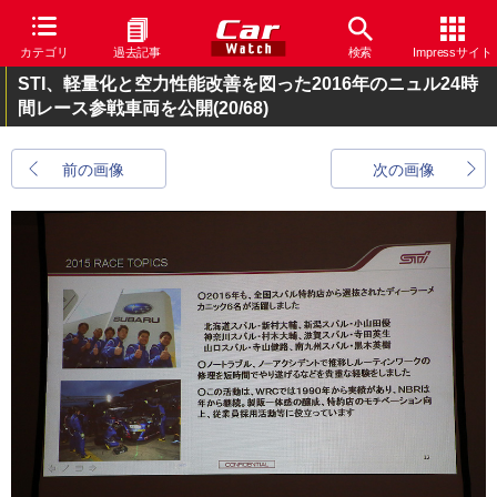
カテゴリ
過去記事
検索
Impressサイト
STI、軽量化と空力性能改善を図った2016年のニュル24時
間レース参戦車両を公開
(20/68)
前の画像
次の画像