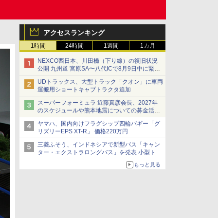
アクセスランキング
1時間
24時間
1週間
1カ月
NEXCO西日本、川田橋（下り線）の復旧状況
公開 九州道 宮原SA〜八代ICで8月9日中に緊急
車両を通行可能に
UDトラックス、大型トラック「クオン」に車両
運搬用ショートキャブトラクタ追加
スーパーフォーミュラ 近藤真彦会長、2027年
のスケジュールや熊本地震についての募金活動
を紹介
ヤマハ、国内向けフラグシップ四輪バギー「グ
リズリーEPS XT-R」 価格220万円
三菱ふそう、インドネシアで新型バス「キャン
ター・エクストラロングバス」を発表 小型トラ
ックベースの観光・旅客輸送向けバス
もっと見る