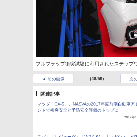
フルフラップ衝突試験に利用されたステップ
(46/59)
前の画像
次
関連記事
マツダ「CX-5」、NASVAの2017年度前期自動車
ントで衝突安全と予防安全評価のトップに
2017年
スバル「レヴォーグ」「WRX S4」「レガシィ」が2