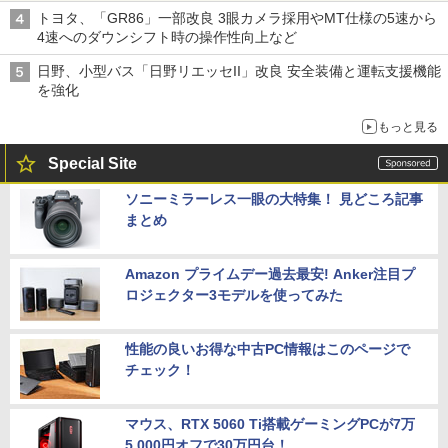
トヨタ、「GR86」一部改良 3眼カメラ採用やMT仕様の5速から
4速へのダウンシフト時の操作性向上など
日野、小型バス「日野リエッセII」改良 安全装備と運転支援機能
を強化
もっと見る
Special Site
ソニーミラーレス一眼の大特集！ 見どころ記事
まとめ
Amazon プライムデー過去最安! Anker注目プ
ロジェクター3モデルを使ってみた
性能の良いお得な中古PC情報はこのページで
チェック！
マウス、RTX 5060 Ti搭載ゲーミングPCが7万
5,000円オフで30万円台！