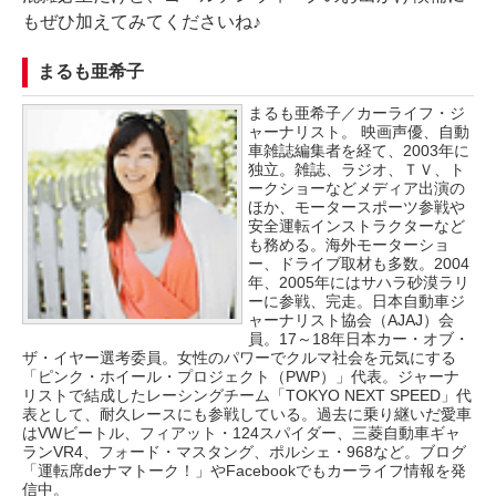
もぜひ加えてみてくださいね♪
まるも亜希子
まるも亜希子／カーライフ・ジ
ャーナリスト。 映画声優、自動
車雑誌編集者を経て、2003年に
独立。雑誌、ラジオ、ＴＶ、ト
ークショーなどメディア出演の
ほか、モータースポーツ参戦や
安全運転インストラクターなど
も務める。海外モーターショ
ー、ドライブ取材も多数。2004
年、2005年にはサハラ砂漠ラリ
ーに参戦、完走。日本自動車ジ
ャーナリスト協会（AJAJ）会
員。17～18年日本カー・オブ・
ザ・イヤー選考委員。女性のパワーでクルマ社会を元気にする
「ピンク・ホイール・プロジェクト（PWP）」代表。ジャーナ
リストで結成したレーシングチーム「TOKYO NEXT SPEED」代
表として、耐久レースにも参戦している。過去に乗り継いだ愛車
はVWビートル、フィアット・124スパイダー、三菱自動車ギャ
ランVR4、フォード・マスタング、ポルシェ・968など。ブログ
「運転席deナマトーク！」やFacebookでもカーライフ情報を発
信中。