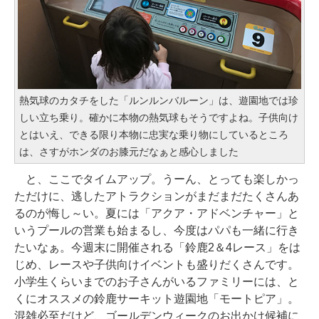
熱気球のカタチをした「ルンルンバルーン」は、遊園地では珍
しい立ち乗り。確かに本物の熱気球もそうですよね。子供向け
とはいえ、できる限り本物に忠実な乗り物にしているところ
は、さすがホンダのお膝元だなぁと感心しました
と、ここでタイムアップ。うーん、とっても楽しかっ
ただけに、逃したアトラクションがまだまだたくさんあ
るのが悔し～い。夏には「アクア・アドベンチャー」と
いうプールの営業も始まるし、今度はパパも一緒に行き
たいなぁ。今週末に開催される「鈴鹿2＆4レース」をは
じめ、レースや子供向けイベントも盛りだくさんです。
小学生くらいまでのお子さんがいるファミリーには、と
くにオススメの鈴鹿サーキット遊園地「モートピア」。
混雑必至だけど、ゴールデンウィークのお出かけ候補に