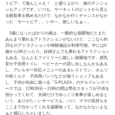
トピア」で遊んじゃえ！ と盛り上がり、娘のテンショ
ンもアップです。いつも、サーキットのピットから見え
る観覧車を眺めるだけで、なかなか行くチャンスがなか
った「モートピア」。いや～、嬉しいなぁ～。
3歳になったばかりの娘は、一般的な遊園地だとまだ
あんまり乗れるアトラクションがないけど、ここなら約
25ものアトラクションや体験施設が利用可能。中には0
歳からOKだったり、妊婦さんでも乗れるアトラクション
もある、なんともファミリーに嬉しい遊園地です。授乳
室や子供用トイレ、ベビーカーの貸し出しなんかもある
し、アレルギー対応メニューのあるレストラン、オムツ
や粉ミルク、子供用パンツなどが揃うショップもある
し、子供が自由に遊べる「S-PLAZA」のチルドレンスペ
ースでは、17時30分～21時の間は専任スタッフが子供を
預かってくれて、夫婦だけでゆっくり食事が楽しめると
いう、ありがた～いサービスも。パパ、ママの気持ちを
ここまで分かってくれる遊園地って、なかなかないよな
ぁと感心しちゃいました。