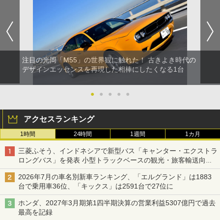
注目の光岡「M55」の世界観に触れた！ 古きよき時代の
デザインエッセンスを再現した相棒にしたくなる1台
●
●
●
●
●
アクセスランキング
1時間
24時間
1週間
1カ月
三菱ふそう、インドネシアで新型バス「キャンター・エクストラ
ロングバス」を発表 小型トラックベースの観光・旅客輸送向け
バス
2026年7月の車名別新車ランキング、「エルグランド」は1883
台で乗用車36位、「キックス」は2591台で27位に
ホンダ、2027年3月期第1四半期決算の営業利益5307億円で過去
最高を記録