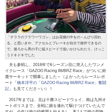
「チララのフラワーワゴン」はお花畑の中をの～んびり回れ
る、と思いきや、アクセルとブレーキが自分で操作できるの
で、後ろから男の子に猛スピードで追いかけられたり、けっこ
うドキドキでした
夫も参戦し、2018年で6シーズン目に突入したワンメ
イクレース「GAZOO Racing 86/BRZ Race」がついに鈴
鹿サーキットで開幕しました～（よかったらレースレポ
ート「
橋本洋平の「GAZOO Racing 86/BRZ Race」奮闘
記
」も見てくださ～い）！
2017年までは、北は十勝スピードウェイ、南は九州オ
ートポリスまで、全戦に娘を連れて駆けつけていたんで
すが、今年は娘の幼稚園も始まるし、私1人で娘の荷物