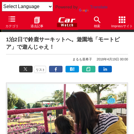
Powered by
Translate
まるも亜希子の「寄り道日和」
カテゴリ
過去記事
検索
Impressサイト
1泊2日で鈴鹿サーキットへ。遊園地「モートピ
ア」で遊んじゃえ！
まるも亜希子
2018年4月19日 00:00
リスト