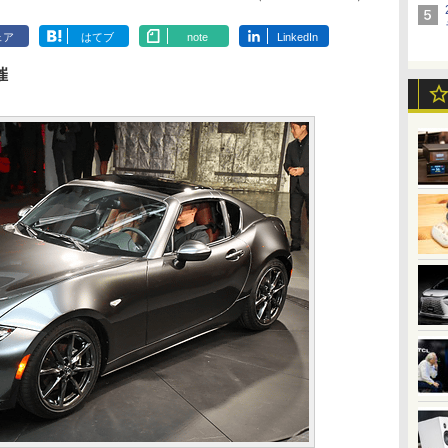
ェア
はてブ
note
LinkedIn
催