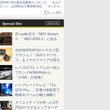
2026年7月の車名別新車ランキング、「エルグ
ランド」は1883台で乗用車36位、「キックス」
は2591台で27位に
もっと見る
Special Site
iFi audio主力「NEO Stream
3」「NEO iDSD 3」に迫る
SOUNDPEATSのイヤカフ型
イヤフォン「UU2イヤーカ
フ」をイヤカフマニアが語る
レイズのプレミアムカー向け
ブランドHOMURAから
「2×9R」が登場！
ハイグレードテレビ「TCL
Q7D Pro」。圧巻の色彩美で
映画＆ゲームが極上体験に
クリエイティブが作った2万
円台の“小さなピュアオーデ