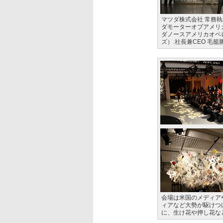
マツダ株式会社 常務執
ダモーターオブアメリカ
ダノースアメリカオペ
ズ）.社長兼CEO 毛籠
会場は米国のメディア
ィアなど大勢が駆けつ
に、生け花や押し花な