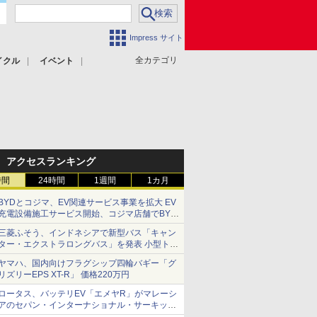
Impress サイト
全カテゴリ
イクル
イベント
アクセスランキング
時間
24時間
1週間
1カ月
BYDとコジマ、EV関連サービス事業を拡大 EV
充電設備施工サービス開始、コジマ店舗でBYD
車の展示・試乗イベントを強化
三菱ふそう、インドネシアで新型バス「キャン
ター・エクストラロングバス」を発表 小型トラ
ックベースの観光・旅客輸送向けバス
ヤマハ、国内向けフラグシップ四輪バギー「グ
リズリーEPS XT-R」 価格220万円
ロータス、バッテリEV「エメヤR」がマレーシ
アのセパン・インターナショナル・サーキット
のBEV最速タイムを樹立