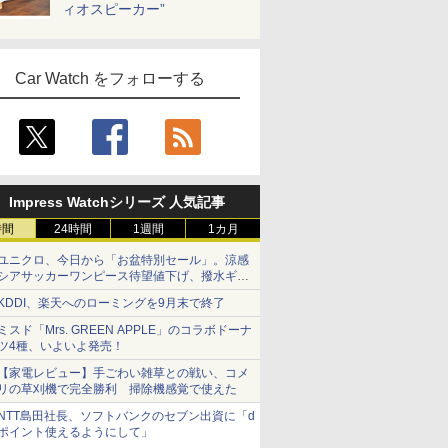
ィオスピーカー”
Car Watch をフォローする
Impress Watchシリーズ 人気記事
時間
24時間
1週間
1カ月
ユニクロ、今日から「お盆特別セール」。涼感
シアサッカーワンピース待望値下げ、撥水ギア
ショーツは1990円に
KDDI、楽天へのローミングを9月末で終了
ミスド「Mrs. GREEN APPLE」のコラボドーナ
ツ4種、いよいよ発売！
【家電レビュー】手ごわい雑草との戦い、コメ
リの草刈機で完全勝利 掃除機感覚で使えた
NTT島田社長、ソフトバンクのセブン出資に「d
ポイント使えるようにして」