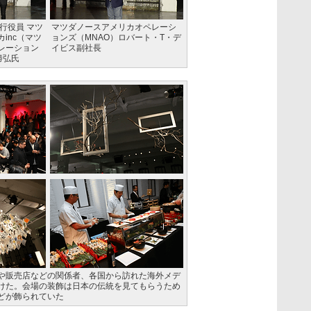
行役員 マツ
マツダノースアメリカオペレーシ
inc（マツ
ョンズ（MNAO）ロバート・T・デ
レーション
イビス副社長
勝弘氏
や販売店などの関係者、各国から訪れた海外メデ
けた。会場の装飾は日本の伝統を見てもらうため
どが飾られていた