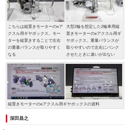
こちらは縦置きモーターのeア
大型2輪を想定した2輪車用縦
クスル用ギヤボックス。モー
置きモーターのeアクスル用ギ
ターを縦置きすることで左右
ヤボックス。重量バランスが
の重量バランスが取りやすく
取りやすいので左右にバンク
なる
させたときに違いが出ない
縦置きモーターのeアクスル用ギヤボックスの資料
深田昌之