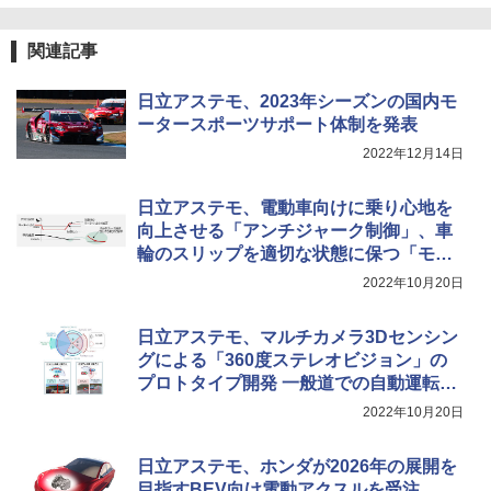
関連記事
日立アステモ、2023年シーズンの国内モ
ータースポーツサポート体制を発表
2022年12月14日
日立アステモ、電動車向けに乗り心地を
向上させる「アンチジャーク制御」、車
輪のスリップを適切な状態に保つ「モー
タートルク制御（モーターABS）」のプ
2022年10月20日
ロトタイプ開発
日立アステモ、マルチカメラ3Dセンシン
グによる「360度ステレオビジョン」の
プロトタイプ開発 一般道での自動運転時
に認識対象を網羅
2022年10月20日
日立アステモ、ホンダが2026年の展開を
目指すBEV向け電動アクスルを受注