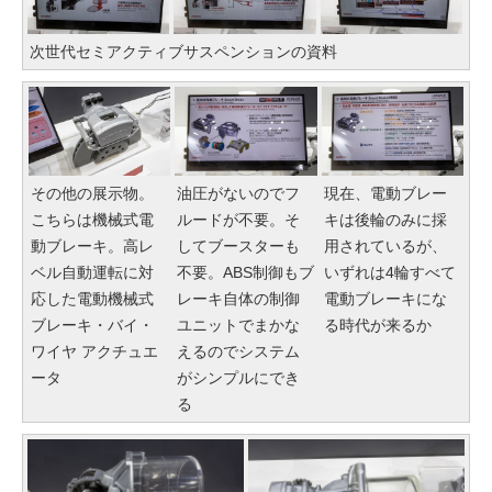
次世代セミアクティブサスペンションの資料
その他の展示物。
油圧がないのでフ
現在、電動ブレー
こちらは機械式電
ルードが不要。そ
キは後輪のみに採
動ブレーキ。高レ
してブースターも
用されているが、
ベル自動運転に対
不要。ABS制御もブ
いずれは4輪すべて
応した電動機械式
レーキ自体の制御
電動ブレーキにな
ブレーキ・バイ・
ユニットでまかな
る時代が来るか
ワイヤ アクチュエ
えるのでシステム
ータ
がシンプルにでき
る