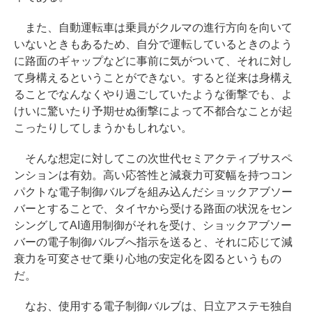
また、自動運転車は乗員がクルマの進行方向を向いて
いないときもあるため、自分で運転しているときのよう
に路面のギャップなどに事前に気がついて、それに対し
て身構えるということができない。すると従来は身構え
ることでなんなくやり過ごしていたような衝撃でも、よ
けいに驚いたり予期せぬ衝撃によって不都合なことが起
こったりしてしまうかもしれない。
そんな想定に対してこの次世代セミアクティブサスペ
ンションは有効。高い応答性と減衰力可変幅を持つコン
パクトな電子制御バルブを組み込んだショックアブソー
バーとすることで、タイヤから受ける路面の状況をセン
シングしてAI適用制御がそれを受け、ショックアブソー
バーの電子制御バルブへ指示を送ると、それに応じて減
衰力を可変させて乗り心地の安定化を図るというもの
だ。
なお、使用する電子制御バルブは、日立アステモ独自