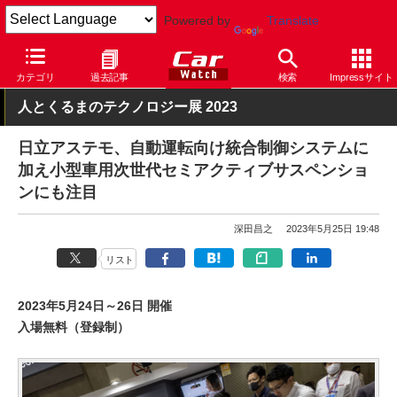
Powered by
Translate
Car Watch
イベント
人とくるまのテクノロジー展
2023
カテゴリ
過去記事
検索
Impressサイト
人とくるまのテクノロジー展 2023
日立アステモ、自動運転向け統合制御システムに
加え小型車用次世代セミアクティブサスペンショ
ンにも注目
深田昌之
2023年5月25日 19:48
リスト
2023年5月24日～26日 開催
入場無料（登録制）