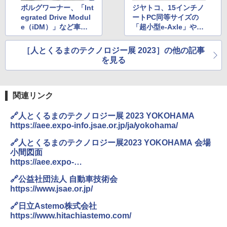
ボルグワーナー、「Int
ジヤトコ、15インチノ
egrated Drive Modul
ートPC同等サイズの
e（iDM）」など車両
「超小型e-Axle」や
の電動化に関連する製
「変速機能付きe-Axl
品展示
e」を初公開
［人とくるまのテクノロジー展 2023］の他の記事
を見る
関連リンク
🔗人とくるまのテクノロジー展 2023 YOKOHAMA
https://aee.expo-info.jsae.or.jp/ja/yokohama/
🔗人とくるまのテクノロジー展2023 YOKOHAMA 会場
小間図面
https://aee.expo-
info.jsae.or.jp/pdf/exb_floor_yokohama.pdf?230522
🔗公益社団法人 自動車技術会
https://www.jsae.or.jp/
🔗日立Astemo株式会社
https://www.hitachiastemo.com/