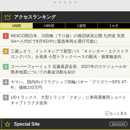
●
●
●
●
●
アクセスランキング
1時間
24時間
1週間
1カ月
NEXCO西日本、川田橋（下り線）の復旧状況公開 九州道 宮原
SA〜八代ICで8月9日中に緊急車両を通行可能に
三菱ふそう、インドネシアで新型バス「キャンター・エクストラ
ロングバス」を発表 小型トラックベースの観光・旅客輸送向け
バス
スーパーフォーミュラ 近藤真彦会長、2027年のスケジュールや
熊本地震についての募金活動を紹介
ヤマハ、国内向けフラグシップ四輪バギー「グリズリーEPS XT-
R」 価格220万円
UDトラックス、大型トラック「クオン」に車両運搬用ショート
キャブトラクタ追加
もっと見る
Special Site