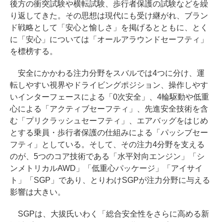
後方の衝突試験や横転試験、歩行者保護の試験などを繰
り返してきた。その思想は現代にも受け継がれ、ブラン
ド戦略として「安心と愉しさ」を掲げるとともに、とく
に「安心」については「オールアラウンドセーフティ」
を標榜する。
安全にかかわる注力分野をスバルでは4つに分け、運
転しやすい視界やドライビングポジション、操作しやす
いインターフェースによる「0次安全」、4輪駆動や低重
心による「アクティブセーフティ」、先進安全技術を含
む「プリクラッシュセーフティ」、エアバッグをはじめ
とする乗員・歩行者保護の仕組みによる「パッシブセー
フティ」としている。そして、その注力4分野を支える
のが、5つのコア技術である「水平対向エンジン」「シ
ンメトリカルAWD」「低重心パッケージ」「アイサイ
ト」「SGP」であり、とりわけSGPが注力分野に与える
影響は大きい。
SGPは、大拔氏いわく「総合安全性をさらに高める新