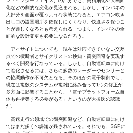
ン・インターフェイス）の部分でも、高精細化や大画面
化などの劇的な変化が見込まれる。しかし、インパネの
大部分を画面が覆うような状態になると、エアコン吹き
出し口の設置場所を確保しにくくなり、快適さを保つこ
とが難しくなるとも考えられる。つまり、インパネの全
面的な設計変更も必要になるだろう。
アイサイトについても、現在は対応できていない交差
点での横断者とサイクリストの検知・衝突回避を実現す
るべく開発を行なっている。しかし、自動運転車に向け
て進化させるには、さらに多数のレーダーやセンサーと
の協調動作が不可欠となる。そのほかの電子制御でも、
現在は複数のシステムが複雑に絡み合って1つの修正が
多方面に影響することから、「電子プラットフォーム自
体も再構築する必要がある」というのが大拔氏の認識
だ。
高速走行の領域での衝突回避など、自動運転車に向け
てはまだ多くの課題が残されている。それでも、SGPに