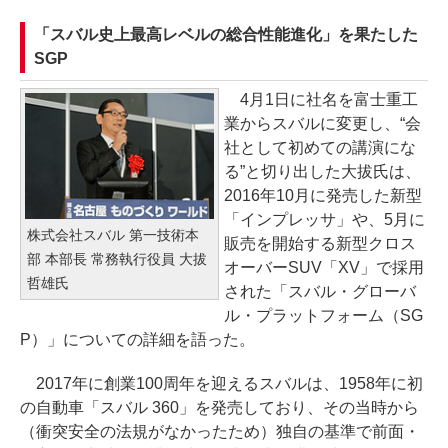
「スバル史上最高レベルの総合性能進化」を果たした
SGP
4月1日に社名を富士重工
業からスバルに変更し、“会
社として初めての講演にな
る”と切り出した大拔氏は、
2016年10月に発売した新型
「インプレッサ」や、5月に
株式会社スバル 第一技術本
販売を開始する新型クロス
部 本部長 常務執行役員 大拔
オーバーSUV「XV」で採用
哲雄氏
された「スバル・グローバ
ル・プラットフォーム（SG
P）」についての詳細を語った。
2017年に創業100周年を迎えるスバルは、1958年に初
の自動車「スバル 360」を発売しており、その当時から
（衝突安全の法規がなかったため）独自の基準で前面・