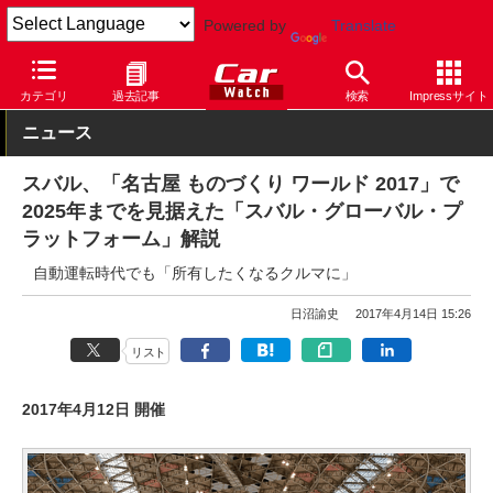
Powered by
Translate
Car Watch
自動車
スバル
その他
カテゴリ
過去記事
検索
Impressサイト
ニュース
スバル、「名古屋 ものづくり ワールド 2017」で
2025年までを見据えた「スバル・グローバル・プ
ラットフォーム」解説
自動運転時代でも「所有したくなるクルマに」
日沼諭史
2017年4月14日 15:26
リスト
2017年4月12日 開催