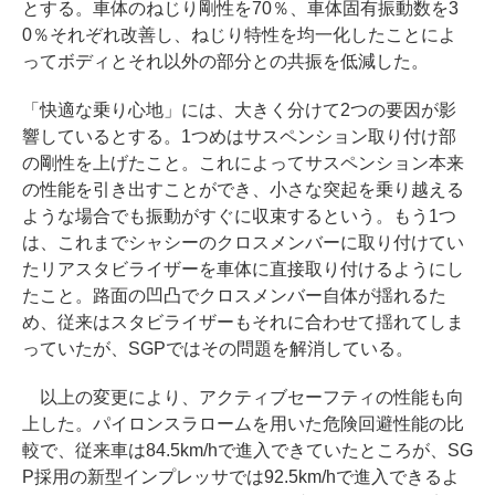
とする。車体のねじり剛性を70％、車体固有振動数を3
0％それぞれ改善し、ねじり特性を均一化したことによ
ってボディとそれ以外の部分との共振を低減した。
「快適な乗り心地」には、大きく分けて2つの要因が影
響しているとする。1つめはサスペンション取り付け部
の剛性を上げたこと。これによってサスペンション本来
の性能を引き出すことができ、小さな突起を乗り越える
ような場合でも振動がすぐに収束するという。もう1つ
は、これまでシャシーのクロスメンバーに取り付けてい
たリアスタビライザーを車体に直接取り付けるようにし
たこと。路面の凹凸でクロスメンバー自体が揺れるた
め、従来はスタビライザーもそれに合わせて揺れてしま
っていたが、SGPではその問題を解消している。
以上の変更により、アクティブセーフティの性能も向
上した。パイロンスラロームを用いた危険回避性能の比
較で、従来車は84.5km/hで進入できていたところが、SG
P採用の新型インプレッサでは92.5km/hで進入できるよ