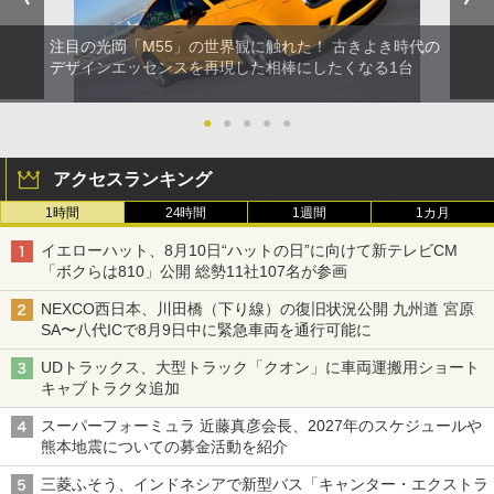
注目の光岡「M55」の世界観に触れた！ 古きよき時代の
デザインエッセンスを再現した相棒にしたくなる1台
●
●
●
●
●
アクセスランキング
1時間
24時間
1週間
1カ月
イエローハット、8月10日“ハットの日”に向けて新テレビCM
「ボクらは810」公開 総勢11社107名が参画
NEXCO西日本、川田橋（下り線）の復旧状況公開 九州道 宮原
SA〜八代ICで8月9日中に緊急車両を通行可能に
UDトラックス、大型トラック「クオン」に車両運搬用ショート
キャブトラクタ追加
スーパーフォーミュラ 近藤真彦会長、2027年のスケジュールや
熊本地震についての募金活動を紹介
三菱ふそう、インドネシアで新型バス「キャンター・エクストラ