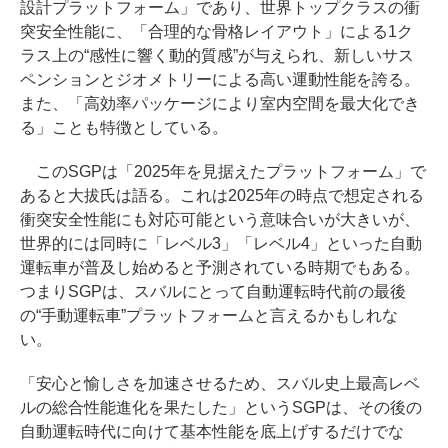
設計プラットフォーム」であり、世界トップクラスの衝
突安全性能に、「合理的な骨格レイアウト」による1ク
ラス上の“感性に響く動的質感”が与えられ、新しいサス
ペンションとジオメトリーによる高い運動性能を誇る。
また、「高効率パッケージにより室内空間を最大化でき
る」ことも特徴としている。
このSGPは「2025年を見据えたプラットフォーム」で
あると大拔氏は語る。これは2025年の時点で想定される
衝突安全性能にも対応可能という意味合いが大きいが、
世界的には同時に「レベル3」「レベル4」といった自動
運転車が普及し始めると予測されている時期でもある。
つまりSGPは、スバルにとって自動運転時代前の最後
の“手動運転車”プラットフォームと言えるかもしれな
い。
「安心と愉しさを加速させるため、スバル史上最高レベ
ルの総合性能進化を果たした」というSGPは、その後の
自動運転時代に向けて基本性能を底上げするだけでな