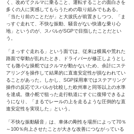
く、改めてクルマに乗ること、運転することの面白さを
多くの人に実感してもらうための取り組みでもある。
「当たり前のことだが」と大拔氏が前置きしつつ、「ま
っすぐ走れて、不快な振動、騒音がない快適な乗り心
地」というのが、スバルがSGPで目指したことだとい
う。
「まっすぐ走れる」という面では、従来は横風や荒れた
路面で挙動が乱れたとき、ドライバーが修正しようとし
ても微小な操舵ではクルマが動かないため、余計にステ
アリングを操作して結果的に直進安定性が損なわれてい
ることがあった。しかし、SGP採用車ではステアリング
操作の反応でスバルが比較した欧州車と同等以上の水準
を達成。微小舵で狙った走行軌道にすぐに復帰できるよ
うになり、「まるでレールの上を走るような圧倒的な直
進安定性を実現した」という。
「不快な振動騒音」は、車体の剛性を場所によって70％
～100％向上させたことが大きな改善につながっている