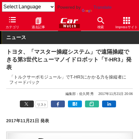
Powered by
Translate
Car Watch
自動車
トヨタ
その他
カテゴリ
過去記事
検索
Impressサイト
ニュース
トヨタ、「マスター操縦システム」で遠隔操縦で
きる第3世代ヒューマノイドロボット「T-HR3」発
表
「トルクサーボモジュール」でT-HR3にかかる力を操縦者に
フィードバック
編集部：佐久間 秀
2017年11月21日 20:06
リスト
2017年11月21日 発表