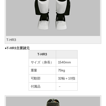
T-HR3
T-HR3主要諸元
T-HR3
サイズ（身長）
1540mm
重量
75kg
可動部
32軸＋10指
付属品
－