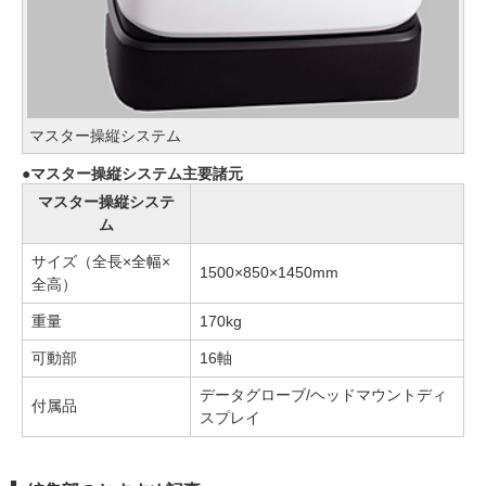
マスター操縦システム
マスター操縦システム主要諸元
マスター操縦システ
ム
サイズ（全長×全幅×
1500×850×1450mm
全高）
重量
170kg
可動部
16軸
データグローブ/ヘッドマウントディ
付属品
スプレイ