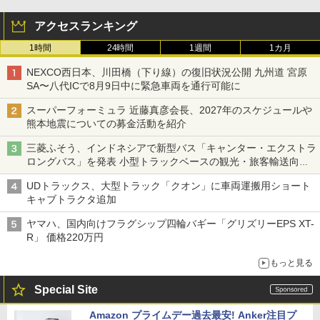
アクセスランキング
1時間
24時間
1週間
1カ月
NEXCO西日本、川田橋（下り線）の復旧状況公開 九州道 宮原
SA〜八代ICで8月9日中に緊急車両を通行可能に
スーパーフォーミュラ 近藤真彦会長、2027年のスケジュールや
熊本地震についての募金活動を紹介
三菱ふそう、インドネシアで新型バス「キャンター・エクストラ
ロングバス」を発表 小型トラックベースの観光・旅客輸送向け
バス
UDトラックス、大型トラック「クオン」に車両運搬用ショート
キャブトラクタ追加
ヤマハ、国内向けフラグシップ四輪バギー「グリズリーEPS XT-
R」 価格220万円
もっと見る
Special Site
Amazon プライムデー過去最安! Anker注目プ