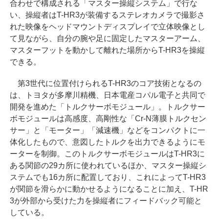
合わせで構成される「マスター操縦システム」で行な
い、操縦者はT-HR3が装備するステレオカメラで撮影さ
れた映像をヘッドマウントディスプレイで立体映像とし
て見ながら、自分の腕や足に固定したマスターアーム、
マスターフットを動かして離れた場所からT-HR3を操縦
できる。
第3世代に位置付けられるT-HR3のコア技術となるの
は、トヨタが多摩川精機、日本電産コパル電子と共同で
開発を進めた「トルクサーボモジュール」。トルクサー
ボモジュールは高感度、高剛性な「Cr-N薄膜トルクセン
サー」と「モーター」「減速機」などをコンパクトに一
体化したもので、意図したトルクを出力できるようにモ
ーターを制御。このトルクサーボモジュールはT-HR3に
ある関節の29カ所に使われているほか、マスター操縦シ
ステムでも16カ所に配置しており、これによってT-HR3
が関節を滑らかに動かせるようになることに加え、T-HR
3が外部から受けた力を操縦者にフィードバック可能と
している。