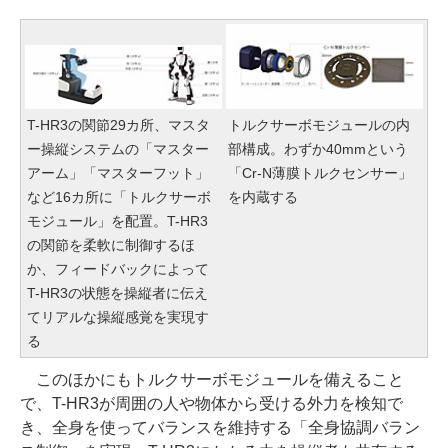
T-HR3の関節29カ所、マスタ
トルクサーボモジュールの内
ー操縦システムの「マスター
部構成。わずか40mmという
アーム」「マスターフット」
「Cr-N薄膜トルクセンサー」
など16カ所に「トルクサーボ
を内蔵する
モジュール」を配置。T-HR3
の関節を柔軟に制御するほ
か、フィードバックによって
T-HR3の状態を操縦者に伝え
てリアルな操縦感覚を実現す
る
このほかにもトルクサーボモジュールを備えること
で、T-HR3が周囲の人や物体から受ける外力を検知で
き、全身を使ってバランスを維持する「全身協調バラン