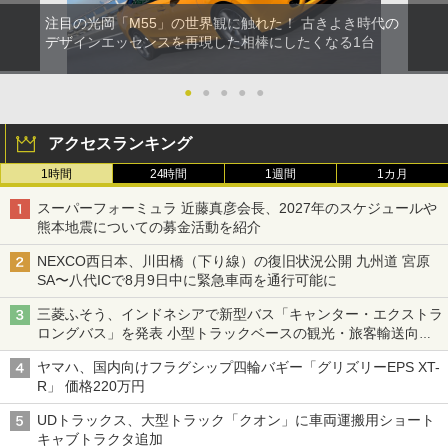
注目の光岡「M55」の世界観に触れた！ 古きよき時代の
デザインエッセンスを再現した相棒にしたくなる1台
●
●
●
●
●
アクセスランキング
1時間
24時間
1週間
1カ月
スーパーフォーミュラ 近藤真彦会長、2027年のスケジュールや
熊本地震についての募金活動を紹介
NEXCO西日本、川田橋（下り線）の復旧状況公開 九州道 宮原
SA〜八代ICで8月9日中に緊急車両を通行可能に
三菱ふそう、インドネシアで新型バス「キャンター・エクストラ
ロングバス」を発表 小型トラックベースの観光・旅客輸送向け
バス
ヤマハ、国内向けフラグシップ四輪バギー「グリズリーEPS XT-
R」 価格220万円
UDトラックス、大型トラック「クオン」に車両運搬用ショート
キャブトラクタ追加