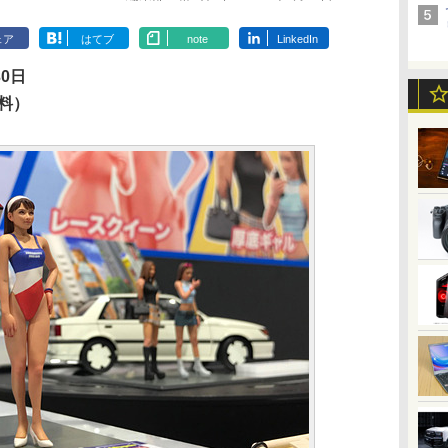
ェア
はてブ
note
LinkedIn
30日
無料）