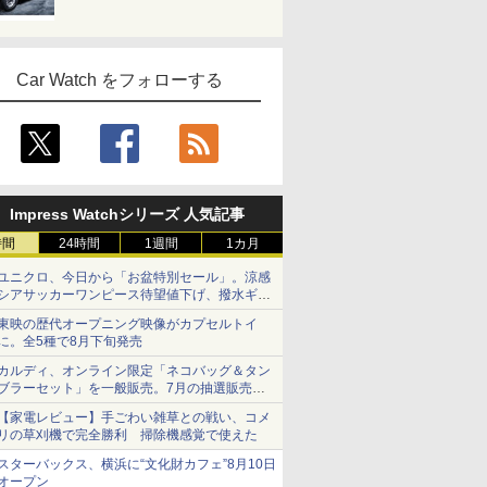
Car Watch をフォローする
Impress Watchシリーズ 人気記事
時間
24時間
1週間
1カ月
ユニクロ、今日から「お盆特別セール」。涼感
シアサッカーワンピース待望値下げ、撥水ギア
ショーツは1990円に
東映の歴代オープニング映像がカプセルトイ
に。全5種で8月下旬発売
カルディ、オンライン限定「ネコバッグ＆タン
ブラーセット」を一般販売。7月の抽選販売の
当選無効分
【家電レビュー】手ごわい雑草との戦い、コメ
リの草刈機で完全勝利 掃除機感覚で使えた
スターバックス、横浜に“文化財カフェ”8月10日
オープン