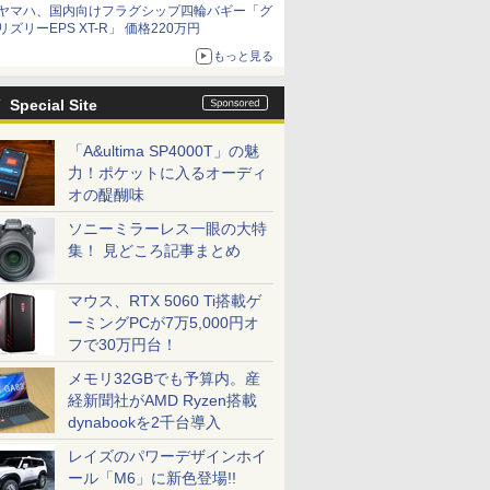
ヤマハ、国内向けフラグシップ四輪バギー「グ
リズリーEPS XT-R」 価格220万円
もっと見る
Special Site
「A&ultima SP4000T」の魅
力！ポケットに入るオーディ
オの醍醐味
ソニーミラーレス一眼の大特
集！ 見どころ記事まとめ
マウス、RTX 5060 Ti搭載ゲ
ーミングPCが7万5,000円オ
フで30万円台！
メモリ32GBでも予算内。産
経新聞社がAMD Ryzen搭載
dynabookを2千台導入
レイズのパワーデザインホイ
ール「M6」に新色登場!!