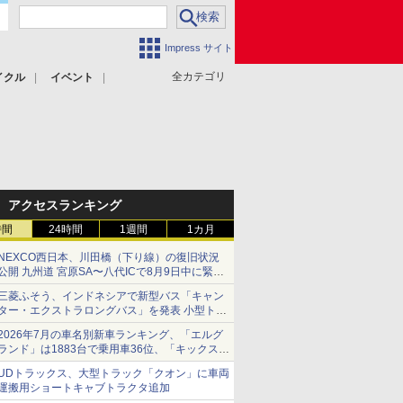
Impress サイト
全カテゴリ
イクル
イベント
アクセスランキング
時間
24時間
1週間
1カ月
NEXCO西日本、川田橋（下り線）の復旧状況
公開 九州道 宮原SA〜八代ICで8月9日中に緊急
車両を通行可能に
三菱ふそう、インドネシアで新型バス「キャン
ター・エクストラロングバス」を発表 小型トラ
ックベースの観光・旅客輸送向けバス
2026年7月の車名別新車ランキング、「エルグ
ランド」は1883台で乗用車36位、「キックス」
は2591台で27位に
UDトラックス、大型トラック「クオン」に車両
運搬用ショートキャブトラクタ追加