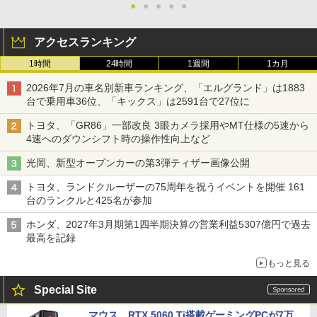
●
●
●
●
●
アクセスランキング
1時間
24時間
1週間
1カ月
2026年7月の車名別新車ランキング、「エルグランド」は1883
台で乗用車36位、「キックス」は2591台で27位に
トヨタ、「GR86」一部改良 3眼カメラ採用やMT仕様の5速から
4速へのダウンシフト時の操作性向上など
光岡、新型オープンカーの第3弾ティザー画像公開
トヨタ、ランドクルーザーの75周年を祝うイベントを開催 161
台のランクルと425名が参加
ホンダ、2027年3月期第1四半期決算の営業利益5307億円で過去
最高を記録
もっと見る
Special Site
マウス、RTX 5060 Ti搭載ゲーミングPCが7万