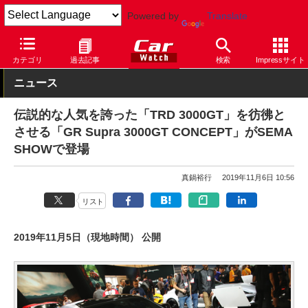
Powered by
Translate
Car Watch
イベント
SEMAショー
2019
カテゴリ
過去記事
検索
Impressサイト
ニュース
伝説的な人気を誇った「TRD 3000GT」を彷彿と
させる「GR Supra 3000GT CONCEPT」がSEMA
SHOWで登場
真鍋裕行
2019年11月6日 10:56
リスト
2019年11月5日（現地時間） 公開