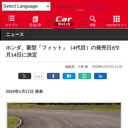
Powered by
Translate
Car Watch
自動車
ホンダ
フィット
カテゴリ
過去記事
検索
Impressサイト
ニュース
ホンダ、新型「フィット」（4代目）の発売日が2
月14日に決定
編集部：小林 隆
2020年1月17日 11:02
リスト
2020年1月17日 発表