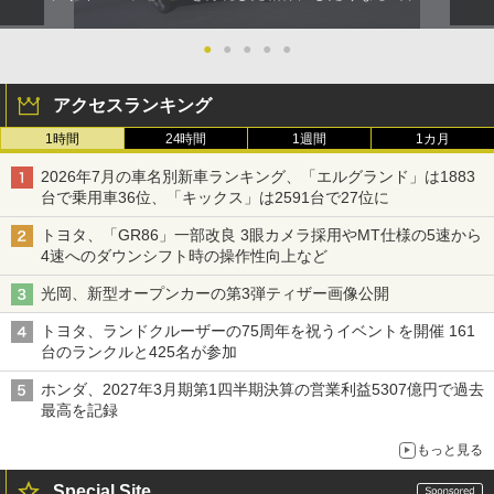
●
●
●
●
●
アクセスランキング
1時間
24時間
1週間
1カ月
2026年7月の車名別新車ランキング、「エルグランド」は1883
台で乗用車36位、「キックス」は2591台で27位に
トヨタ、「GR86」一部改良 3眼カメラ採用やMT仕様の5速から
4速へのダウンシフト時の操作性向上など
光岡、新型オープンカーの第3弾ティザー画像公開
トヨタ、ランドクルーザーの75周年を祝うイベントを開催 161
台のランクルと425名が参加
ホンダ、2027年3月期第1四半期決算の営業利益5307億円で過去
最高を記録
もっと見る
Special Site