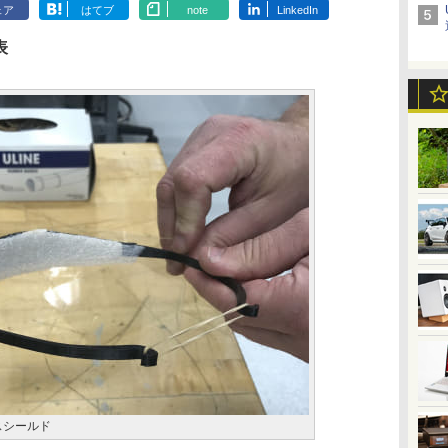
ェア
はてブ
note
LinkedIn
表
スシールド