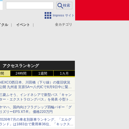
Impress サイト
全カテゴリ
イクル
イベント
アクセスランキング
時間
24時間
1週間
1カ月
NEXCO西日本、川田橋（下り線）の復旧状況
公開 九州道 宮原SA〜八代ICで8月9日中に緊急
車両を通行可能に
三菱ふそう、インドネシアで新型バス「キャン
ター・エクストラロングバス」を発表 小型トラ
ックベースの観光・旅客輸送向けバス
ヤマハ、国内向けフラグシップ四輪バギー「グ
リズリーEPS XT-R」 価格220万円
2026年7月の車名別新車ランキング、「エルグ
ランド」は1883台で乗用車36位、「キックス」
は2591台で27位に