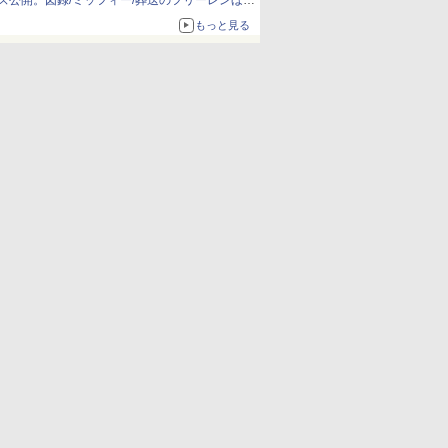
ズ公開。図録/ミッフィー/葬送のフリーレンほ
か、注目ブランドコラボが実現
もっと見る