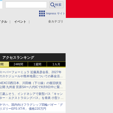
Impress サイト
全カテゴリ
イクル
イベント
アクセスランキング
時間
24時間
1週間
1カ月
スーパーフォーミュラ 近藤真彦会長、2027年
のスケジュールや熊本地震についての募金活動
を紹介
NEXCO西日本、川田橋（下り線）の復旧状況
公開 九州道 宮原SA〜八代ICで8月9日中に緊急
車両を通行可能に
三菱ふそう、インドネシアで新型バス「キャン
ター・エクストラロングバス」を発表 小型トラ
ックベースの観光・旅客輸送向けバス
ヤマハ、国内向けフラグシップ四輪バギー「グ
リズリーEPS XT-R」 価格220万円