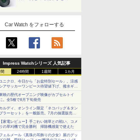
Car Watch をフォローする
Impress Watchシリーズ 人気記事
時間
24時間
1週間
1カ月
ユニクロ、今日から「お盆特別セール」。涼感
シアサッカーワンピース待望値下げ、撥水ギア
ショーツは1990円に
東映の歴代オープニング映像がカプセルトイ
に。全5種で8月下旬発売
カルディ、オンライン限定「ネコバッグ＆タン
ブラーセット」を一般販売。7月の抽選販売の
当選無効分
【家電レビュー】手ごわい雑草との戦い、コメ
リの草刈機で完全勝利 掃除機感覚で使えた
フェルメール《真珠の耳飾りの少女》展のグッ