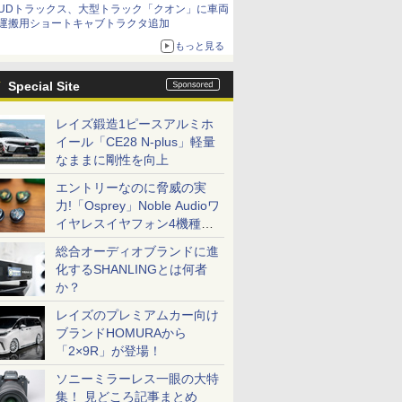
UDトラックス、大型トラック「クオン」に車両
運搬用ショートキャブトラクタ追加
もっと見る
Special Site
レイズ鍛造1ピースアルミホ
イール「CE28 N-plus」軽量
なままに剛性を向上
エントリーなのに脅威の実
力!「Osprey」Noble Audioワ
イヤレスイヤフォン4機種を
一気に聴く
総合オーディオブランドに進
化するSHANLINGとは何者
か？
レイズのプレミアムカー向け
ブランドHOMURAから
「2×9R」が登場！
ソニーミラーレス一眼の大特
集！ 見どころ記事まとめ