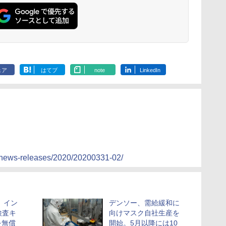
ェア
はてブ
note
LinkedIn
/news-releases/2020/20200331-02/
、イン
デンソー、需給緩和に
検査キ
向けマスク自社生産を
を無償
開始。5月以降には10