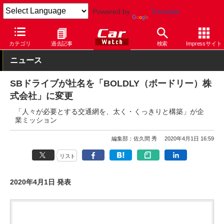
Powered by
Translate
Car Watch
技術
安全
自動運転
カテゴリ
過去記事
検索
Impressサイト
ニュース
SBドライブが社名を「BOLDLY（ボードリー）株
式会社」に変更
「人々が必要とする交通網を、太く・くっきりと構築」が企
業ミッション
編集部：佐久間 秀
2020年4月1日 16:59
リスト
2020年4月1日 発表