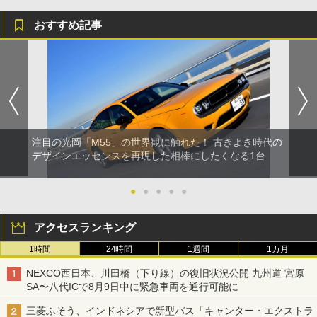
おすすめ記事
注目の光岡「M55」の世界観に触れた！ 古きよき時代の
デザインエッセンスを再現した相棒にしたくなる1台
●
●
●
●
●
アクセスランキング
1時間
24時間
1週間
1カ月
NEXCO西日本、川田橋（下り線）の復旧状況公開 九州道 宮原
SA〜八代ICで8月9日中に緊急車両を通行可能に
三菱ふそう、インドネシアで新型バス「キャンター・エクストラ