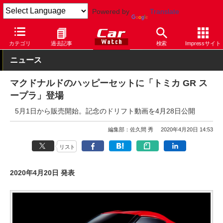
Powered by
Translate
Car Watch
自動車
トヨタ
スープラ
カテゴリ
過去記事
検索
Impressサイト
ニュース
マクドナルドのハッピーセットに「トミカ GR ス
ープラ」登場
5月1日から販売開始。記念のドリフト動画を4月28日公開
編集部：佐久間 秀
2020年4月20日 14:53
リスト
2020年4月20日 発表