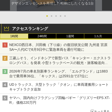
デザインエッセンスを再現した相棒にしたくなる1台
●
●
●
●
●
アクセスランキング
1時間
24時間
1週間
1カ月
NEXCO西日本、川田橋（下り線）の復旧状況公開 九州道 宮原
SA〜八代ICで8月9日中に緊急車両を通行可能に
三菱ふそう、インドネシアで新型バス「キャンター・エクストラ
ロングバス」を発表 小型トラックベースの観光・旅客輸送向け
バス
2026年7月の車名別新車ランキング、「エルグランド」は1883
台で乗用車36位、「キックス」は2591台で27位に
UDトラックス、大型トラック「クオン」に車両運搬用ショート
キャブトラクタ追加
ヤマハ、国内向けフラグシップ四輪バギー「グリズリーEPS XT-
R」 価格220万円
もっと見る