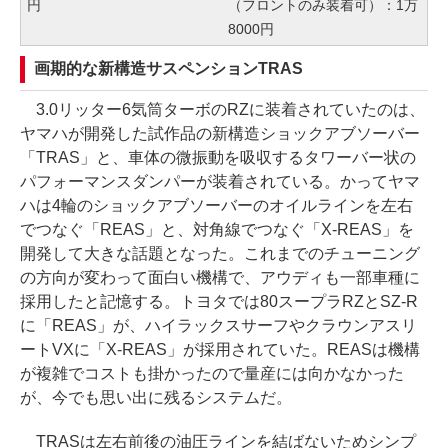
円
（フロントのみ装着可）：1万
8000円
画期的な新構造サスペンションTRAS
3.0リッター6気筒ターボのRZに装着されていたのは、
ヤマハが開発した試作品の新構造ショックアブソーバー
「TRAS」と、車体の微振動を吸収するタワーバー状の
パフォーマンスダンパーが装着されている。かってヤマ
ハは4輪のショックアブソーバーのオイルラインを左右
でつなぐ「REAS」と、対角線でつなぐ「X-REAS」を
開発して大きな話題となった。これまでのチューニング
の方向が変わって面白い機構で、アウディも一部車種に
採用したと記憶する。トヨタでは80スープラRZとSZ-R
に「REAS」が、ハイラックスサーフやクラウンアスリ
ートVXに「X-REAS」が採用されていた。REASは機構
が複雑でコストも掛かったので量産には向かなかった
が、今でも思い出に残るシステムだ。
TRASは左右前後の油圧ラインを結ばないためシンプ