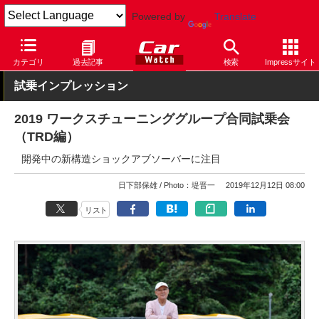
Powered by
Translate
Car Watch
自動車
トヨタ
スープラ
カテゴリ
過去記事
検索
Impressサイト
試乗インプレッション
2019 ワークスチューニンググループ合同試乗会
（TRD編）
開発中の新構造ショックアブソーバーに注目
日下部保雄
Photo：堤晋一
2019年12月12日 08:00
リスト