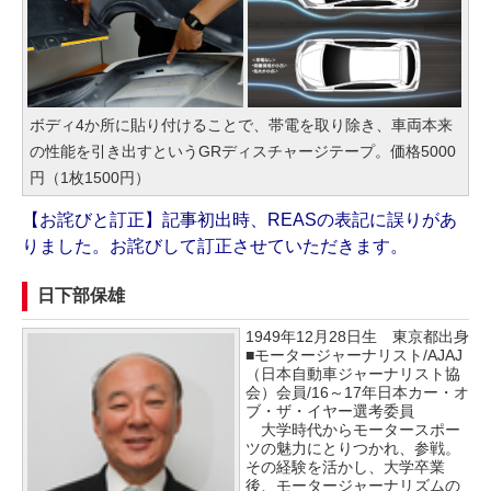
ボディ4か所に貼り付けることで、帯電を取り除き、車両本来
の性能を引き出すというGRディスチャージテープ。価格5000
円（1枚1500円）
【お詫びと訂正】記事初出時、REASの表記に誤りがあ
りました。お詫びして訂正させていただきます。
日下部保雄
1949年12月28日生 東京都出身
■モータージャーナリスト/AJAJ
（日本自動車ジャーナリスト協
会）会員/16～17年日本カー・オ
ブ・ザ・イヤー選考委員
大学時代からモータースポー
ツの魅力にとりつかれ、参戦。
その経験を活かし、大学卒業
後、モータージャーナリズムの