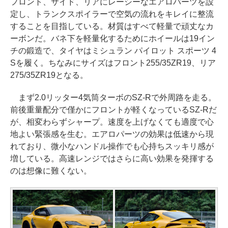
フロント、サイド、リアにレーシーなエアロパーツを設
定し、トランクスポイラーで空気の流れをキレイに整流
することを目指している。材質はすべて軽量で頑丈なカ
ーボンだ。バネ下を軽量化するためにホイールは19イン
チの鍛造で、タイヤはミシュラン パイロット スポーツ 4
Sを履く。ちなみにサイズはフロント255/35ZR19、リア
275/35ZR19となる。
まず2.0リッター4気筒ターボのSZ-Rで外周路を走る。
前後重量配分で僅かにフロントが軽くなっているSZ-Rだ
が、相変わらずシャープ。速度を上げなくても適度で心
地よい緊張感を生む。エアロパーツの効果は低速から現
れており、微小なハンドル操作でも心持ちスッキリ感が
増している。高速レンジではさらに高い効果を発揮する
のは想像に難くない。