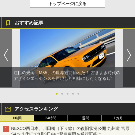
トップページに戻る
おすすめ記事
注目の光岡「M55」の世界観に触れた！ 古きよき時代の
デザインエッセンスを再現した相棒にしたくなる1台
●
●
●
●
●
アクセスランキング
1時間
24時間
1週間
1カ月
NEXCO西日本、川田橋（下り線）の復旧状況公開 九州道 宮原
SA〜八代ICで8月9日中に緊急車両を通行可能に