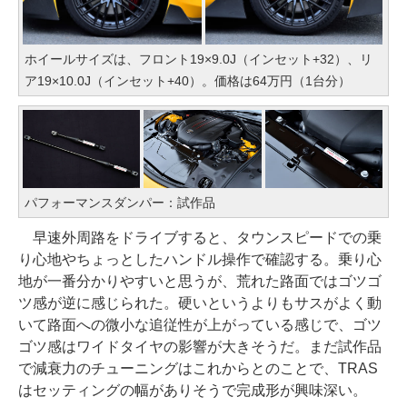
ホイールサイズは、フロント19×9.0J（インセット+32）、リ
ア19×10.0J（インセット+40）。価格は64万円（1台分）
パフォーマンスダンパー：試作品
早速外周路をドライブすると、タウンスピードでの乗
り心地やちょっとしたハンドル操作で確認する。乗り心
地が一番分かりやすいと思うが、荒れた路面ではゴツゴ
ツ感が逆に感じられた。硬いというよりもサスがよく動
いて路面への微小な追従性が上がっている感じで、ゴツ
ゴツ感はワイドタイヤの影響が大きそうだ。まだ試作品
で減衰力のチューニングはこれからとのことで、TRAS
はセッティングの幅がありそうで完成形が興味深い。