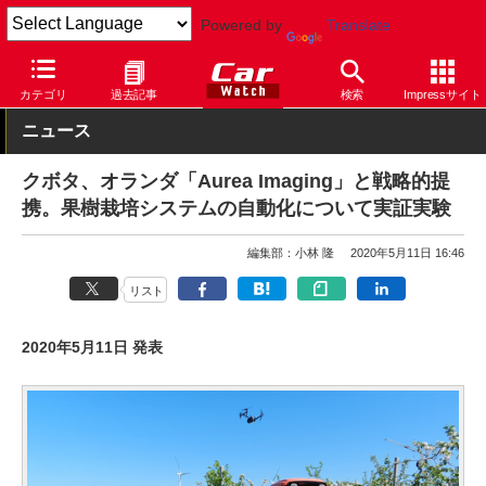
Powered by
Translate
Car Watch
技術
その他
カテゴリ
過去記事
検索
Impressサイト
ニュース
クボタ、オランダ「Aurea Imaging」と戦略的提
携。果樹栽培システムの自動化について実証実験
編集部：小林 隆
2020年5月11日 16:46
リスト
2020年5月11日 発表