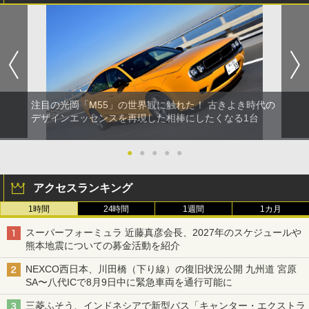
注目の光岡「M55」の世界観に触れた！ 古きよき時代の
デザインエッセンスを再現した相棒にしたくなる1台
●
●
●
●
●
アクセスランキング
1時間
24時間
1週間
1カ月
スーパーフォーミュラ 近藤真彦会長、2027年のスケジュールや
熊本地震についての募金活動を紹介
NEXCO西日本、川田橋（下り線）の復旧状況公開 九州道 宮原
SA〜八代ICで8月9日中に緊急車両を通行可能に
三菱ふそう、インドネシアで新型バス「キャンター・エクストラ