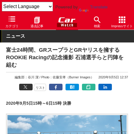
Powered by
Translate
Car Watch
モータースポーツ
その他
カテゴリ
過去記事
検索
Impressサイト
ニュース
富士24時間、GRスープラとGRヤリスを擁する
ROOKIE Racingの記念撮影 石浦選手らと円陣を
組む
編集部：谷川 潔
Photo：佐藤安孝（Burner Images）
2020年9月5日 12:37
リスト
2020年9月5日15時～6日15時 決勝