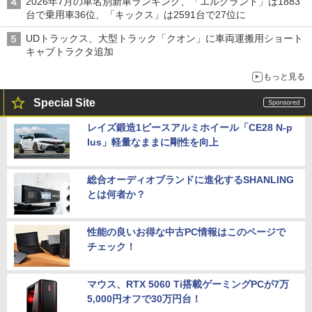
2026年7月の車名別新車ランキング、「エルグランド」は1883
台で乗用車36位、「キックス」は2591台で27位に
UDトラックス、大型トラック「クオン」に車両運搬用ショート
キャブトラクタ追加
もっと見る
Special Site
レイズ鍛造1ピースアルミホイール「CE28 N-p
lus」軽量なままに剛性を向上
総合オーディオブランドに進化するSHANLING
とは何者か？
性能の良いお得な中古PC情報はこのページで
チェック！
マウス、RTX 5060 Ti搭載ゲーミングPCが7万
5,000円オフで30万円台！