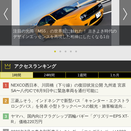
注目の光岡「M55」の世界観に触れた！ 古きよき時代の
デザインエッセンスを再現した相棒にしたくなる1台
●
●
●
●
●
アクセスランキング
1時間
24時間
1週間
1カ月
NEXCO西日本、川田橋（下り線）の復旧状況公開 九州道 宮原
SA〜八代ICで8月9日中に緊急車両を通行可能に
三菱ふそう、インドネシアで新型バス「キャンター・エクストラ
ロングバス」を発表 小型トラックベースの観光・旅客輸送向け
バス
ヤマハ、国内向けフラグシップ四輪バギー「グリズリーEPS XT-
R」 価格220万円