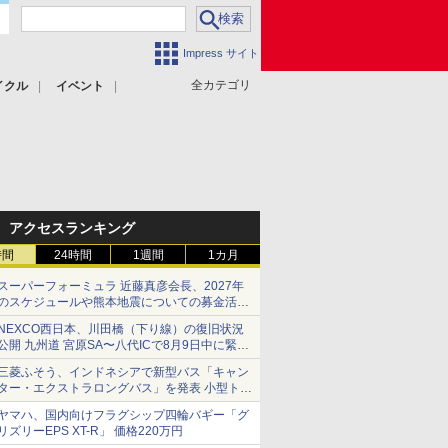
Impress サイト
全カテゴリ
イクル
イベント
アクセスランキング
時間
24時間
1週間
1カ月
スーパーフォーミュラ 近藤真彦会長、2027年
のスケジュールや熊本地震についての募金活動
を紹介
NEXCO西日本、川田橋（下り線）の復旧状況
公開 九州道 宮原SA〜八代ICで8月9日中に緊急
車両を通行可能に
三菱ふそう、インドネシアで新型バス「キャン
ター・エクストラロングバス」を発表 小型トラ
ックベースの観光・旅客輸送向けバス
ヤマハ、国内向けフラグシップ四輪バギー「グ
リズリーEPS XT-R」 価格220万円