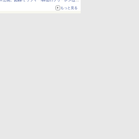
ズ公開。図録/ミッフィー/葬送のフリーレンほ
か、注目ブランドコラボが実現
もっと見る