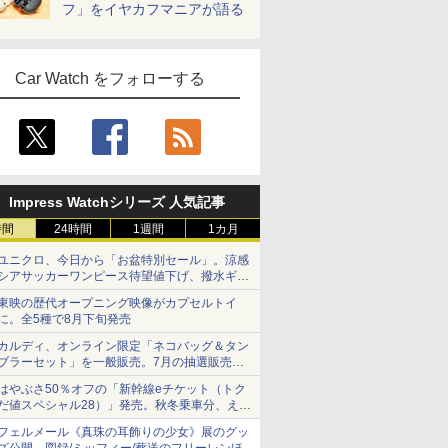
フ」をイヤカフマニアが語る
Car Watch をフォローする
Impress Watchシリーズ 人気記事
時間
24時間
1週間
1カ月
ユニクロ、今日から「お盆特別セール」。涼感
シアサッカーワンピース待望値下げ、撥水ギア
ショーツは1990円に
東映の歴代オープニング映像がカプセルトイ
に。全5種で8月下旬発売
カルディ、オンライン限定「ネコバッグ＆タン
ブラーセット」を一般販売。7月の抽選販売の
当選無効分
はやぶさ50％オフの「新幹線eチケット（トク
だ値スペシャル28）」発売。秋冬乗車分、えき
ねっと限定
フェルメール《真珠の耳飾りの少女》展のグッ