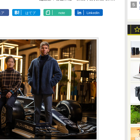
ェア
はてブ
note
LinkedIn