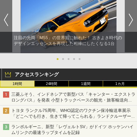
注目の光岡「M55」の世界観に触れた！ 古きよき時代の
デザインエッセンスを再現した相棒にしたくなる1台
●
●
●
●
●
アクセスランキング
1時間
24時間
1週間
1カ月
三菱ふそう、インドネシアで新型バス「キャンター・エクストラ
ロングバス」を発表 小型トラックベースの観光・旅客輸送向け
バス
トヨタ ランクル75周年、WHO認定のワクチン保冷輸送車展示
「どこへでも行き、生きて帰ってこられる」ランドクルーザーで
命をつなぐ
ランボルギーニ、新型「レヴェルトSV」がドイツ ホッケンハイ
ムリンクの最速ラップタイムを記録