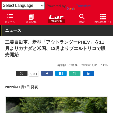
Powered by
Translate
Car Watch
自動車
三菱自動車
アウトランダー
カテゴリ
過去記事
検索
Impressサイト
ニュース
三菱自動車、新型「アウトランダーPHEV」を11
月よりカナダと米国、12月よりプエルトリコで販
売開始
編集部：小林 隆
2022年11月1日 14:05
リスト
2022年11月1日 発表