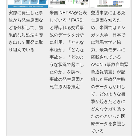
実際に発生した事
米国 NHTSAが公表
交通事故による死
故から発生原因な
している「FARS」
亡原因を知るた
どを分析して、効
と呼ばれる交通事
め、米国ではミシ
果的な対処法を導
故のデータを分析
ガン大学、日本で
き出して開発に取
に利用。「どんな
は群馬大学と協
り組んでいる
車種が」「どんな
力。最新モデルに
事故を」「どのよ
搭載されている
うな状況で起こし
AACN（事故自動緊
たのか」を調べ、
急通報装置）が記
事故の発生原因と
録した事故発生時
死亡原因を推定
のデータも活用し
て、どのような衝
撃が起きたときに
どんなケガを負っ
たのかといった医
療データを参照し
ている