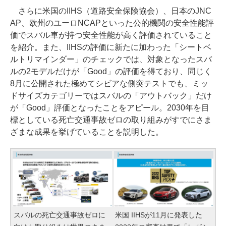
さらに米国のIIHS（道路安全保険協会）、日本のJNC
AP、欧州のユーロNCAPといった公的機関の安全性能評
価でスバル車が持つ安全性能が高く評価されていること
を紹介。また、IIHSの評価に新たに加わった「シートベ
ルトリマインダー」のチェックでは、対象となったスバ
ルの2モデルだけが「Good」の評価を得ており、同じく
8月に公開された極めてシビアな側突テストでも、ミッ
ドサイズカテゴリーではスバルの「アウトバック」だけ
が「Good」評価となったことをアピール。2030年を目
標としている死亡交通事故ゼロの取り組みがすでにさま
ざまな成果を挙げていることを説明した。
スバルの死亡交通事故ゼロに
米国 IIHSが11月に発表した