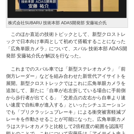
株式会社SUBARU 技術本部 ADAS開発部 安藤祐介氏
このほか直近の技術トピックとして、新型クロストレ
ックで日本向け車両として初めて搭載することになった
「広角単眼カメラ」について、スバル 技術本部 ADAS開
発部 安藤祐介氏が解説を行なった。
これまでのスバル車では「新型ステレオカメラ」「前
側方レーダー」などを組み合わせた新世代アイサイトを
展開。新型クロストレックではこれに広角単眼カメラを
追加して、新たに「自車が右左折している場合に手前側
から歩行者が出てくる」「交差点の左右から自車より速
い速度で自転車が進入する」といったシチュエーション
でも「プリクラッシュブレーキ」による衝突被害軽減ブ
レーキを作動させることが可能になった。広角単眼カメ
ラはステレオカメラと比較して2倍程度の範囲を認識可
能とのことで、これについて安藤氏は「アイサイト史上