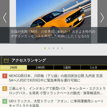
注目の光岡「M55」の世界観に触れた！ 古きよき時代の
デザインエッセンスを再現した相棒にしたくなる1台
●
●
●
●
●
アクセスランキング
1時間
24時間
1週間
1カ月
NEXCO西日本、川田橋（下り線）の復旧状況公開 九州道 宮原
SA〜八代ICで8月9日中に緊急車両を通行可能に
三菱ふそう、インドネシアで新型バス「キャンター・エクストラ
ロングバス」を発表 小型トラックベースの観光・旅客輸送向け
バス
UDトラックス、大型トラック「クオン」に車両運搬用ショート
キャブトラクタ追加