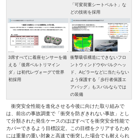
「可変荷重シートベルト」な
どの技術を採用
3席すべてに着座センサーを備
衝撃吸収構造にできないフロ
える「後席ベルトリマイン
ントウィンドウやバルクヘッ
ダ」は初代レヴォーグで世界
ド、Aピラーなどに当たらない
初採用
よう保護する「歩行者保護エ
アバッグ」もスバルならでは
の装備
衝突安全性能を進化させる今後に向けた取り組みで
は、前出の事故調査で「衝突を防ぎきれない事故」とし
て分類された発生ケースのほぼすべてを衝突安全性能で
カバーできるよう目標設定。この目標をクリアするため
には重量の重い対象と高速で衝突した場合でも耐えられ