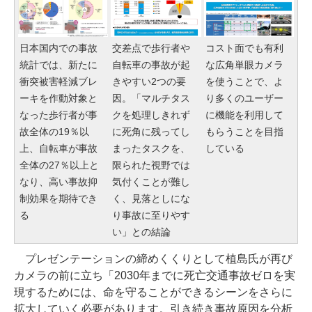
日本国内での事故
交差点で歩行者や
コスト面でも有利
統計では、新たに
自転車の事故が起
な広角単眼カメラ
衝突被害軽減ブレ
きやすい2つの要
を使うことで、よ
ーキを作動対象と
因。「マルチタス
り多くのユーザー
なった歩行者が事
クを処理しきれず
に機能を利用して
故全体の19％以
に死角に残ってし
もらうことを目指
上、自転車が事故
まったタスクを、
している
全体の27％以上と
限られた視野では
なり、高い事故抑
気付くことが難し
制効果を期待でき
く、見落としにな
る
り事故に至りやす
い」との結論
プレゼンテーションの締めくくりとして植島氏が再び
カメラの前に立ち「2030年までに死亡交通事故ゼロを実
現するためには、命を守ることができるシーンをさらに
拡大していく必要があります。引き続き事故原因を分析