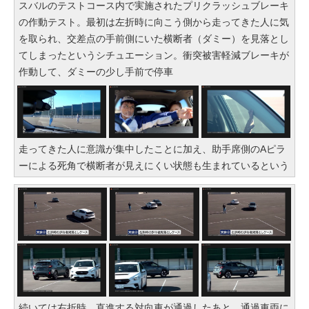
スバルのテストコース内で実施されたプリクラッシュブレーキ
の作動テスト。最初は左折時に向こう側から走ってきた人に気
を取られ、交差点の手前側にいた横断者（ダミー）を見落とし
てしまったというシチュエーション。衝突被害軽減ブレーキが
作動して、ダミーの少し手前で停車
走ってきた人に意識が集中したことに加え、助手席側のAピラ
ーによる死角で横断者が見えにくい状態も生まれているという
続いては右折時。直進する対向車が通過したあと、通過車両に