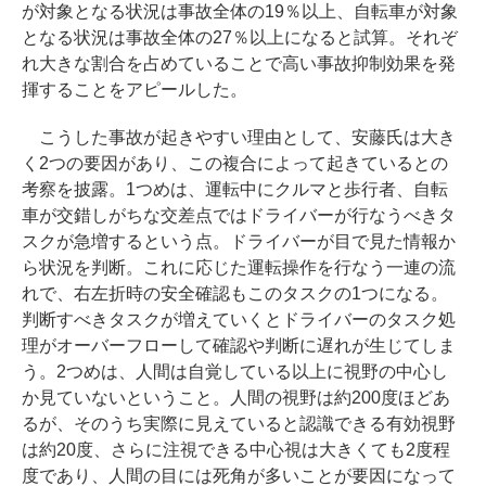
が対象となる状況は事故全体の19％以上、自転車が対象
となる状況は事故全体の27％以上になると試算。それぞ
れ大きな割合を占めていることで高い事故抑制効果を発
揮することをアピールした。
こうした事故が起きやすい理由として、安藤氏は大き
く2つの要因があり、この複合によって起きているとの
考察を披露。1つめは、運転中にクルマと歩行者、自転
車が交錯しがちな交差点ではドライバーが行なうべきタ
スクが急増するという点。ドライバーが目で見た情報か
ら状況を判断。これに応じた運転操作を行なう一連の流
れで、右左折時の安全確認もこのタスクの1つになる。
判断すべきタスクが増えていくとドライバーのタスク処
理がオーバーフローして確認や判断に遅れが生じてしま
う。2つめは、人間は自覚している以上に視野の中心し
か見ていないということ。人間の視野は約200度ほどあ
るが、そのうち実際に見えていると認識できる有効視野
は約20度、さらに注視できる中心視は大きくても2度程
度であり、人間の目には死角が多いことが要因になって