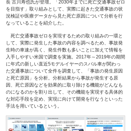
長 古川寿也氏が登壇。「2030年までに死亡交通事故ゼロ
を目指す」取り組みとして、実際に起きた交通事故の状
況検証や医療データから見た死亡原因について分析を行
なっていることを紹介した。
死亡交通事故ゼロを実現するための取り組みの一環と
して、実際に発生した事故の内容を調べるため、事故発
生時の車速が高く、発生件数も多いことに加えて情報を
入手しやすい米国で調査を実施。2017年～2019年の期間
に年式の新しい直近5モデルイヤーのスバル車が関わっ
た交通事故について全件を調査して、「事故の発生原因
と死亡原因」を分析。分析結果から事故が発生する原
因、死亡原因などを効果的に取り除ける機能がどんなも
のになるのかを割り出して、その機能を実現する具体的
な対応手段を定め、実現に向けて開発を行なうといった
手法を用いているという。