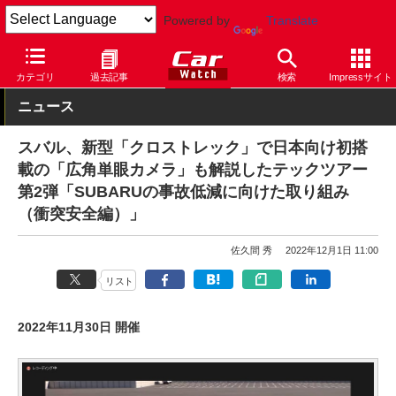
Powered by
Translate
Car Watch
自動車
スバル
クロストレック
カテゴリ
過去記事
検索
Impressサイト
ニュース
スバル、新型「クロストレック」で日本向け初搭
載の「広角単眼カメラ」も解説したテックツアー
第2弾「SUBARUの事故低減に向けた取り組み
（衝突安全編）」
佐久間 秀
2022年12月1日 11:00
リスト
2022年11月30日 開催