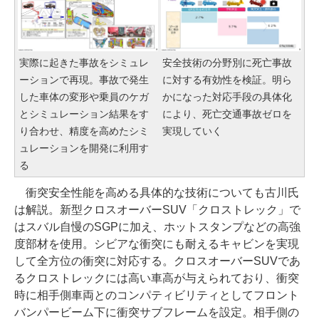
実際に起きた事故をシミュレ
安全技術の分野別に死亡事故
ーションで再現。事故で発生
に対する有効性を検証。明ら
した車体の変形や乗員のケガ
かになった対応手段の具体化
とシミュレーション結果をす
により、死亡交通事故ゼロを
り合わせ、精度を高めたシミ
実現していく
ュレーションを開発に利用す
る
衝突安全性能を高める具体的な技術についても古川氏
は解説。新型クロスオーバーSUV「クロストレック」で
はスバル自慢のSGPに加え、ホットスタンプなどの高強
度部材を使用。シビアな衝突にも耐えるキャビンを実現
して全方位の衝突に対応する。クロスオーバーSUVであ
るクロストレックには高い車高が与えられており、衝突
時に相手側車両とのコンパティビリティとしてフロント
バンパービーム下に衝突サブフレームを設定。相手側の