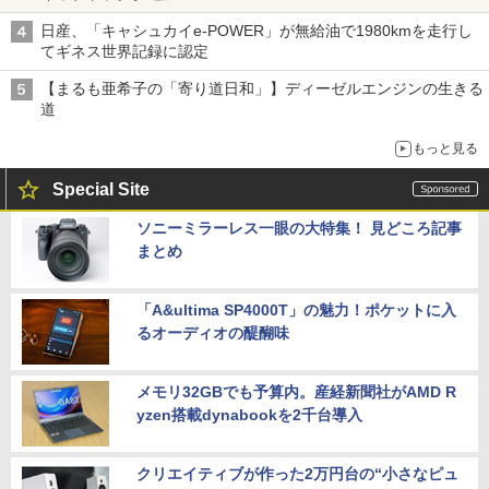
日産、「キャシュカイe-POWER」が無給油で1980kmを走行し
てギネス世界記録に認定
【まるも亜希子の「寄り道日和」】ディーゼルエンジンの生きる
道
もっと見る
Special Site
ソニーミラーレス一眼の大特集！ 見どころ記事
まとめ
「A&ultima SP4000T」の魅力！ポケットに入
るオーディオの醍醐味
メモリ32GBでも予算内。産経新聞社がAMD R
yzen搭載dynabookを2千台導入
クリエイティブが作った2万円台の“小さなピュ