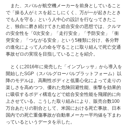
また、スバルが航空機メーカーを前身としていること
で「操る人がミスを起こしにくく、万が一が起きたとき
でも人を守る」という人中心の設計を行なってきたこ
と、独自に磨き続けてきた総合安全の思想では、クルマ
の安全性を「0次安全」「走行安全」「予防安全」「衝
突安全」「つながる安全」という5種類に分け、各分野
の進化によって人の命を守ることに取り組んで死亡交通
事故ゼロの実現を目指していることを紹介。
とくに2016年に発売した「インプレッサ」から導入を
開始したSGP（スバルグローバルプラットフォーム）以
降のモデルは、高剛性ボディと低重心化によって走りの
楽しさを高めつつ、優れた危険回避性能、衝撃を効果的
に吸収するボディ構造などで総合安全性能を飛躍的に向
上させている。こうした取り組みにより、販売台数100
万台あたりの割合として、米国における死亡事故、日本
国内での死亡重傷事故が自動車メーカー平均値を下まわ
っているというデータを示した。