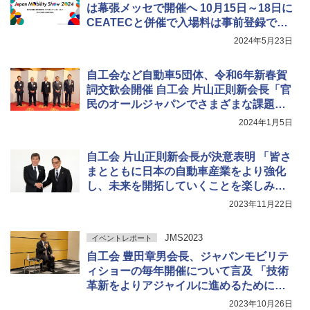
は幕張メッセで開催へ 10月15日～18日に
CEATECと併催で入場料は事前登録で無
料
2024年5月23日
自工会など自動車5団体、令和6年新春賀
詞交歓会開催 自工会 片山正則新会長「官
民のオールジャパンでさまざまな課題を
解決していく」
2024年1月5日
自工会 片山正則新会長が決意表明 「皆さ
まとともに日本の自動車産業をより強化
し、未来を開拓していくことを楽しみに
している」
2023年11月22日
JMS2023
イベントレポート
自工会 豊田章男会長、ジャパンモビリテ
ィショーの毎年開催について言及 「技術
革新をよりアジャイルに進めるために
は、2年に1回のペースメーカーではなく
2023年10月26日