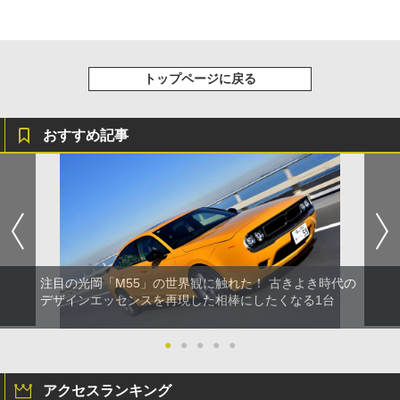
て……」
トップページに戻る
おすすめ記事
注目の光岡「M55」の世界観に触れた！ 古きよき時代の
デザインエッセンスを再現した相棒にしたくなる1台
●
●
●
●
●
アクセスランキング