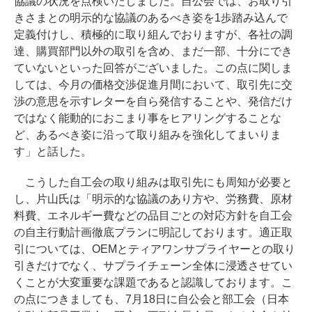
協議の状況を点検いたしました。自公会では、お取り引
きさまとの明示的な協議のあるべき姿を1歩踏み込んで
定義付けし、積極的に取り組んでおりますが、各社の調
達、購買部門以外の取引を含め、まだ一部、十分にでき
ていないといった回答がございました。この点に関しま
しては、今月の価格交渉促進月間において、取引先に交
渉の意思を示すレターを自ら発信することや、発信だけ
ではなく能動的におこまり事をヒアリングすることな
ど、あるべき姿に沿って取り組みを強化してまいりま
す」と話した。
こうした自工会の取り組みは取引先にも周知が必要と
し、片山氏は「明示的な協議のあり方や、労務費、原材
料費、エネルギー費などの品目ごとの対応方針を自工会
の自主行動計画徹底プランに明記しております。適正取
引については、OEMとティアワンサプライヤーとの取り
引きだけでなく、サプライチェーン全体に浸透させてい
くことが大変重要な課題であると認識しております。こ
の点につきましても、7月18日に自公会と部工会（日本