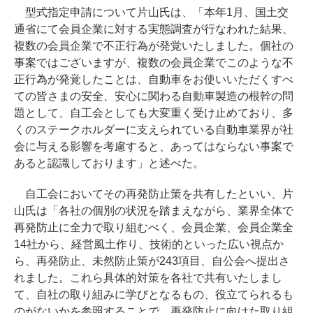
型式指定申請について片山氏は、「本年1月、国土交
通省にて会員企業に対する実態調査が行なわれた結果、
複数の会員企業で不正行為が発覚いたしました。個社の
事案ではございますが、複数の会員企業でこのような不
正行為が発覚したことは、自動車をお使いいただくすべ
ての皆さまの安全、安心に関わる自動車製造の根幹の問
題として、自工会としても大変重く受け止めており、多
くのステークホルダーに支えられている自動車業界が社
会に与える影響を考慮すると、あってはならない事案で
あると認識しております」と述べた。
自工会においてその再発防止策を共有したといい、片
山氏は「各社の個別の状況を踏まえながら、業界全体で
再発防止に全力で取り組むべく、会員企業、会員企業全
14社から、経営風土作り、技術的といった広い視点か
ら、再発防止、未然防止策が243項目、自公会へ提出さ
れました。これら具体的対策を各社で共有いたしまし
て、自社の取り組みに学びとなるもの、役立てられるも
のがないかを参照することで、再発防止に向けた取り組