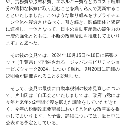
や、労務費や原材料費、エネルギー費などのコスト増加
分の適切な転嫁に取り組むことを織り込んで更新するこ
とといたしました。このような取り組みをサプライチェ
ーン全体へ浸透させるべく、引き続き、関係団体と緊密
に連携し、一体となって、日本の自動車産業の競争力の
一層の強化とともに、不断の改善活動を推進してまいり
ます」と述べた。
その後の会見では、2024年10月15日〜18日に幕張メ
ッセ（千葉県）で開催される「ジャパンモビリティショ
ービズウィーク2024」について触れ、9月20日に詳細の
説明会が開催されることを説明した。
そして、会見の最後に自動車税制の抜本見直しについ
て、片山氏は「自工会といたしましては、政府与党には
今年と来年の2年間で腰を据えた議論をしていただきた
く、今年の税制改正要望書において具体的な改革案を提
示してまいります」と予告、詳細については、近日中に
公表する予定としている。