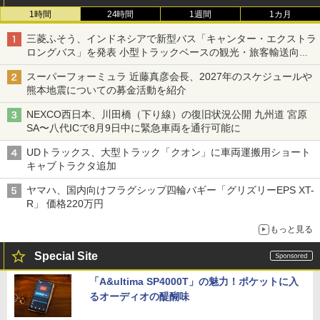
1時間
24時間
1週間
1カ月
三菱ふそう、インドネシアで新型バス「キャンター・エクストラ
ロングバス」を発表 小型トラックベースの観光・旅客輸送向け
バス
スーパーフォーミュラ 近藤真彦会長、2027年のスケジュールや
熊本地震についての募金活動を紹介
NEXCO西日本、川田橋（下り線）の復旧状況公開 九州道 宮原
SA〜八代ICで8月9日中に緊急車両を通行可能に
UDトラックス、大型トラック「クオン」に車両運搬用ショート
キャブトラクタ追加
ヤマハ、国内向けフラグシップ四輪バギー「グリズリーEPS XT-
R」 価格220万円
もっと見る
Special Site
「A&ultima SP4000T」の魅力！ポケットに入
るオーディオの醍醐味