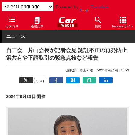
Powered by
Translate
Car Watch
自動車
カテゴリ
過去記事
検索
Impressサイト
ニュース
自工会、片山会長が記者会見 認証不正の再発防止
策共有や下請取引の緊急点検など報告
編集部：椿山和雄
2024年9月19日 13:23
リスト
2024年9月19日 開催