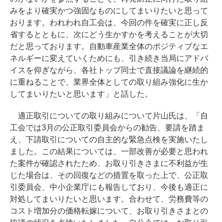
みをより確実かつ強固なものにしてまいりたいと思って
おります。われわれ自工会は、今回の件を確実に正し反
省するとともに、次にどう生かすかを考えることが大切
だと思っております。自動車産業全体のポジティブなエ
ネルギーに変えていくためにも、引き続き当局にアドバ
イスを仰ぎながら、各社トップ同士で直接議論を継続的
に重ねることで、業界全体としての取り組み強化に生か
してまいりたいと思います」と話した。
適正取引についての取り組みについて片山氏は、「自
工会では3月の公正取引委員会からの勧告、要請を踏ま
え、下請取引についての自主的な緊急点検を実施いたし
ました。この結果については、一部改善が必要と思われ
た案件が確認されたため、お取り引きさまに不利益が生
じた場合は、その回復などの措置を取った上で、公正取
引委員会、中小企業庁にも報告しており、今後も適正に
対処してまいりたいと思います。合わせて、労務費等の
コスト増加分の価格転嫁について、お取り引きさまとの