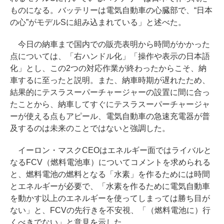
ものになる。バッテリーは電気自動車の心臓部で、“日本
の心”がモデルSに組み込まれている」と述べた。
今日の納車まで国内での販売表明から時間がかかった
点については、「右ハンドル化」「操作や表示の日本語
化」とし、この2つの対応作業が終わったからこそ、納
車するに至ったと説明。また、納車時期が遅れたため、
結果的にテスラスーパーチャージャーの設置に間に合っ
たことから、納車してすぐにテスラスーパーチャージャ
ーが使える点もアピール、電気自動車の急速充電器が普
及するのは未来のことではないと強調した。
イーロン・マスクCEOはエネルギー面ではライバルと
なるFCV（燃料電池車）についてコメントを求められる
と、燃料電池の燃料となる「水素」を作るためには時間
とエネルギーが必要で、「水素を作るために電気自動車
を動かす以上のエネルギーを使ってしまっては勝ち目が
ない」と、FCVの先行きを不安視、「（燃料電池に）行
くべきでない」と意見を示した。