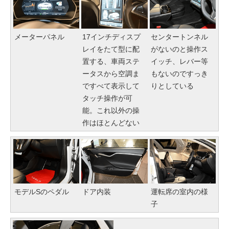
メーターパネル
17インチディスプ
センタートンネル
レイをたて型に配
がないのと操作ス
置する、車両ステ
イッチ、レバー等
ータスから空調ま
もないのですっき
ですべて表示して
りとしている
タッチ操作が可
能。これ以外の操
作はほとんどない
モデルSのペダル
ドア内装
運転席の室内の様
子