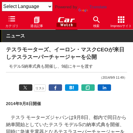
Powered by
Translate
Car Watch
技術
その他
カテゴリ
過去記事
検索
Impressサイト
ニュース
テスラモーターズ、イーロン・マスクCEOが来日
しテスラスーパーチャージャーを公開
モデルS納車式典も開催し、9組にキーを渡す
（2014/9/9 11:49）
リスト
2014年9月8日開催
テスラ モーターズジャパンは9月8日、都内で同日から
納車開始としていたテスラ モデルSの納車式典を開催、
同時に急速充電器となるテスラスーパーチャージャーを