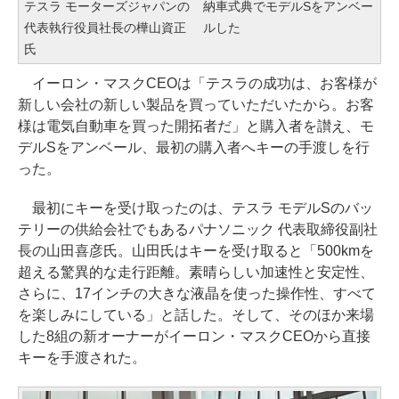
テスラ モーターズジャパンの
納車式典でモデルSをアンベー
代表執行役員社長の樺山資正
ルした
氏
イーロン・マスクCEOは「テスラの成功は、お客様が
新しい会社の新しい製品を買っていただいたから。お客
様は電気自動車を買った開拓者だ」と購入者を讃え、モ
デルSをアンベール、最初の購入者へキーの手渡しを行
った。
最初にキーを受け取ったのは、テスラ モデルSのバッ
テリーの供給会社でもあるパナソニック 代表取締役副社
長の山田喜彦氏。山田氏はキーを受け取ると「500kmを
超える驚異的な走行距離。素晴らしい加速性と安定性、
さらに、17インチの大きな液晶を使った操作性、すべて
を楽しみにしている」と話した。そして、そのほか来場
した8組の新オーナーがイーロン・マスクCEOから直接
キーを手渡された。