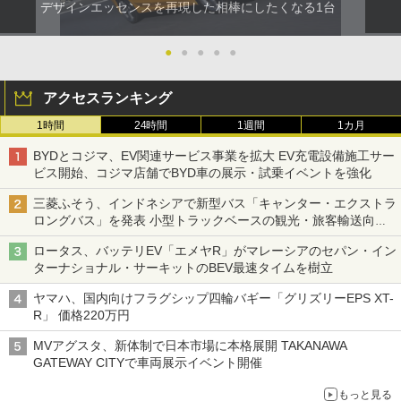
デザインエッセンスを再現した相棒にしたくなる1台
●
●
●
●
●
アクセスランキング
1時間
24時間
1週間
1カ月
BYDとコジマ、EV関連サービス事業を拡大 EV充電設備施工サー
ビス開始、コジマ店舗でBYD車の展示・試乗イベントを強化
三菱ふそう、インドネシアで新型バス「キャンター・エクストラ
ロングバス」を発表 小型トラックベースの観光・旅客輸送向け
バス
ロータス、バッテリEV「エメヤR」がマレーシアのセパン・イン
ターナショナル・サーキットのBEV最速タイムを樹立
ヤマハ、国内向けフラグシップ四輪バギー「グリズリーEPS XT-
R」 価格220万円
MVアグスタ、新体制で日本市場に本格展開 TAKANAWA
GATEWAY CITYで車両展示イベント開催
もっと見る