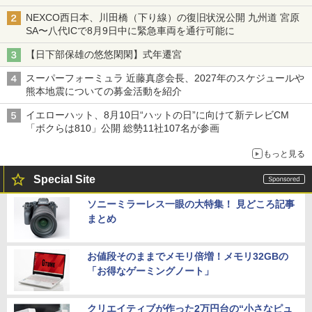
NEXCO西日本、川田橋（下り線）の復旧状況公開 九州道 宮原
SA〜八代ICで8月9日中に緊急車両を通行可能に
【日下部保雄の悠悠閑閑】式年遷宮
スーパーフォーミュラ 近藤真彦会長、2027年のスケジュールや
熊本地震についての募金活動を紹介
イエローハット、8月10日“ハットの日”に向けて新テレビCM
「ボクらは810」公開 総勢11社107名が参画
もっと見る
Special Site
ソニーミラーレス一眼の大特集！ 見どころ記事
まとめ
お値段そのままでメモリ倍増！メモリ32GBの
「お得なゲーミングノート」
クリエイティブが作った2万円台の“小さなピュ