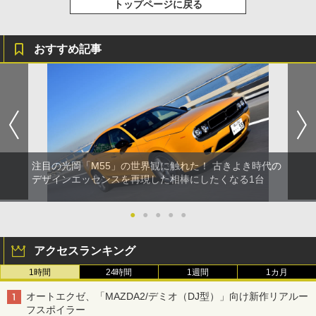
トップページに戻る
おすすめ記事
注目の光岡「M55」の世界観に触れた！ 古きよき時代の
デザインエッセンスを再現した相棒にしたくなる1台
●
●
●
●
●
アクセスランキング
1時間
24時間
1週間
1カ月
オートエクゼ、「MAZDA2/デミオ（DJ型）」向け新作リアルー
フスポイラー