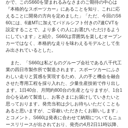
かで、このS660を望まれるみなさまのご期待の中心は
『本格的なスポーツカー』にあることを知り、これに応
えることに開発の方向を定めました」「ただ、今回のS6
60には、6速MTに加えてパドルシフト付きの7速CVTを
設定することで、より多くの人にお選びいただけるよう
にしています」と紹介。S660は雰囲気を楽しむオープン
カーではなく、本格的な走りを味わえるモデルとして生
み出されているとした。
また、「S660は私どものグループ会社である八千代工
業の四日市製作所で製造されます。スポーツカーにふさ
わしい走りと質感を実現するため、人の手と機会を融合
させた専用工程を採り入れた、少量生産技術で作り出し
ます。1日40台、月間約800台の生産となりますが、1台1
台心を込めて製造し、お客さまにお届けしていきたいと
思っております。発売当初は少しお待ちいただくことも
あると思いますが、ご容赦いただきたくお願いします」
とコメント。S660は発表に合わせて納期についてもニュ
ースリリースが出されており、発売の4月2日11時以降、