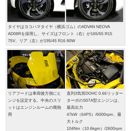
タイヤはヨコハマタイヤ（横浜ゴム）のADVAN NEOVA
AD08Rを採用し、サイズはフロント（右）が165/55 R15
75V、リア（左）が195/45 R16 80W
リアフードは車両後方側にヒ
直列3気筒DOHC 0.66リッター
ンジを設定する。中央のスリ
ターボのS07A型エンジンは、
ットはエンジンルームの廃熱
最高出力
用
47kW（64PS）/6000rpm、最
大トルク
104Nm（10.6kgm）/2600rpm