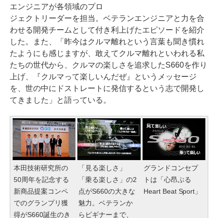
エンジニアが各領域のプロ
ジェクトリーダーを担当。ベテランエンジニアと力を合
わせる開発チームとして付き利上げたエピソードを紹介
した。また、「昨今はクルマ離れという言葉も聞き慣れ
たようにも感じますが、敢えてクルマ離れといわれる私
たちの世代から、クルマの楽しさを追求したS660を作り
上げ、『クルマって楽しいんだぜ』というメッセージ
を、世の中にドストレートに発信するという志で開発し
てきました」と語っている。
本田技術研究所の
「見る楽しさ」
グランドコンセプ
50周年を記念する
「乗る楽しさ」の2
トは「心昂ぶる
新商品提案コンペ
点がS660の大きな
Heart Beat Sport」
でのグランプリ獲
魅力。ベテランか
得がS660誕生のき
らビギナーまで、