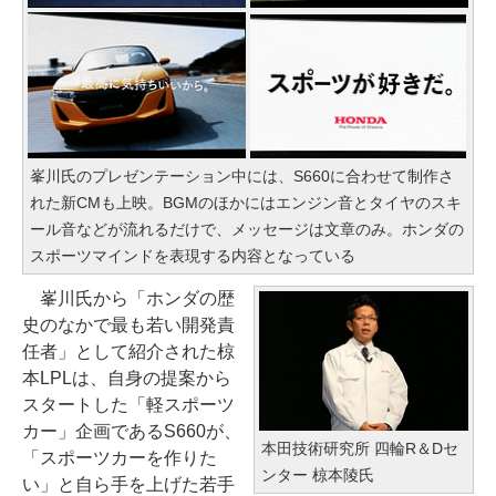
峯川氏のプレゼンテーション中には、S660に合わせて制作さ
れた新CMも上映。BGMのほかにはエンジン音とタイヤのスキ
ール音などが流れるだけで、メッセージは文章のみ。ホンダの
スポーツマインドを表現する内容となっている
峯川氏から「ホンダの歴
史のなかで最も若い開発責
任者」として紹介された椋
本LPLは、自身の提案から
スタートした「軽スポーツ
カー」企画であるS660が、
本田技術研究所 四輪R＆Dセ
「スポーツカーを作りた
ンター 椋本陵氏
い」と自ら手を上げた若手