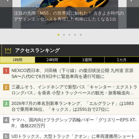
注目の光岡「M55」の世界観に触れた！ 古きよき時代の
デザインエッセンスを再現した相棒にしたくなる1台
●
●
●
●
●
アクセスランキング
1時間
24時間
1週間
1カ月
NEXCO西日本、川田橋（下り線）の復旧状況公開 九州道 宮原
SA〜八代ICで8月9日中に緊急車両を通行可能に
三菱ふそう、インドネシアで新型バス「キャンター・エクストラ
ロングバス」を発表 小型トラックベースの観光・旅客輸送向け
バス
2026年7月の車名別新車ランキング、「エルグランド」は1883
台で乗用車36位、「キックス」は2591台で27位に
ヤマハ、国内向けフラグシップ四輪バギー「グリズリーEPS XT-
R」 価格220万円
UDトラックス、大型トラック「クオン」に車両運搬用ショート