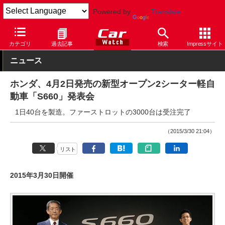
Powered by
Translate
Car Watch
自動車
ホンダ
S660
カテゴリ
過去記事
検索
Impressサイト
ニュース
ホンダ、4月2日発売の新型オープン2シーター軽自
動車「S660」発表会
1日40台を製造。ファーストロットの3000台は受注完了
（2015/3/30 21:04）
リスト
2015年3月30日開催