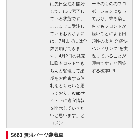
は先日受注を開始
ーそのもののプロ
して、ほぼ完了し
ポーションになっ
ている状態です。
ており、乗る楽し
ここまでに受注し
さでもフロントが
ているお客さまに
軽いことによる回
は、7月までには全
頭性のよさで“痛快
数お届けできま
ハンドリング”を実
す。4月2日の発売
現していることが
以降もロットでき
理由です」と回答
ちんと管理して納
する椋本LPL
期をお約束する体
制をとりたいと思
っており、Webサ
イト上に適宜情報
を開示していきた
いと思います」と
コメント
S660 無限パーツ装着車