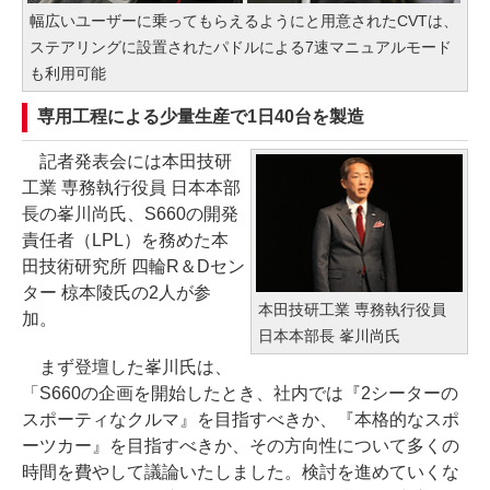
幅広いユーザーに乗ってもらえるようにと用意されたCVTは、
ステアリングに設置されたパドルによる7速マニュアルモード
も利用可能
専用工程による少量生産で1日40台を製造
記者発表会には本田技研
工業 専務執行役員 日本本部
長の峯川尚氏、S660の開発
責任者（LPL）を務めた本
田技術研究所 四輪R＆Dセン
ター 椋本陵氏の2人が参
本田技研工業 専務執行役員
加。
日本本部長 峯川尚氏
まず登壇した峯川氏は、
「S660の企画を開始したとき、社内では『2シーターの
スポーティなクルマ』を目指すべきか、『本格的なスポ
ーツカー』を目指すべきか、その方向性について多くの
時間を費やして議論いたしました。検討を進めていくな