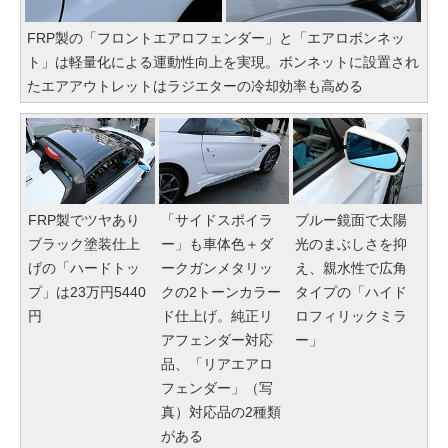
FRP製の「フロントエアロフェンダー」と「エアロボンネッ
ト」は軽量化による運動性向上を実現。ボンネットに設置され
たエアアウトレットはラジエターの冷却効率も高める
FRP製でツヤあり
「サイドスポイラ
ブルー鏡面で太陽
ブラック塗装仕上
ー」も車体色＋ダ
光のまぶしさを抑
げの「ハードトッ
ークガンメタリッ
え、親水性で広角
プ」は23万円5440
クの2トーンカラー
タイプの「ハイド
円
ド仕上げ。純正リ
ロフィリックミラ
アフェンダー対応
ー」
品、「リアエアロ
フェンダー」（写
真）対応品の2種類
がある