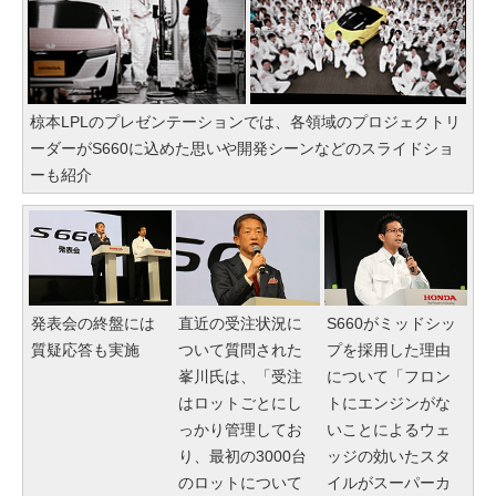
椋本LPLのプレゼンテーションでは、各領域のプロジェクトリ
ーダーがS660に込めた思いや開発シーンなどのスライドショ
ーも紹介
発表会の終盤には
直近の受注状況に
S660がミッドシッ
質疑応答も実施
ついて質問された
プを採用した理由
峯川氏は、「受注
について「フロン
はロットごとにし
トにエンジンがな
っかり管理してお
いことによるウェ
り、最初の3000台
ッジの効いたスタ
のロットについて
イルがスーパーカ