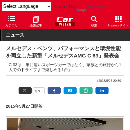
Powered by
Translate
Car Watch
自動車
メルセデス・ベンツ
AMG
カテゴリ
過去記事
検索
Impressサイト
ニュース
メルセデス・ベンツ、パフォーマンスと環境性能
を両立した新型「メルセデスAMG C 63」発表会
C 63は「単に速いスポーツカーではなく、家族との旅行から1
人でのドライブまで楽しめる1台」
（2015/5/27 20:50）
リスト
2015年5月27日開催