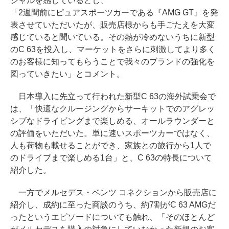
シャルを感じているとし、
「2週間前にピュアスポーツカーである『AMG GT』を発
表させていただいたが、販売店様からも手ごたえを大変
感じていると聞いている。その熱が冷めないうちに新型
のC 63を投入し、マーケットをさらに刺激してより多く
のお客様に知ってもらうことで我々のブランドの強化を
図っていきたい」とコメント。
日本導入に先立って行われた新型C 63の海外試乗会で
は、「快適なクルージングからサーキットでのアグレッ
シブなドライビングまで楽しめる、オールラウンダーと
の評価をいただいた。単に速いスポーツカーではなく、
人も荷物も載せることができ、家族との旅行から1人で
のドライブまで楽しめる1台」と、C 63の特長について
紹介した。
一方でメルセデス・ベンツ コネクションから販売店に
紹介し、成約に至った商談のうち、約7割がC 63 AMGだ
ったというエピソードについても触れ、「そのほとんど