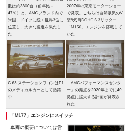
数は約3800台（前年比＋
2007年の東京モーターショー
47％）と、AMGブランド内で
で発表。こちらは自然吸気のV
米国、ドイツに続く世界3位に
型8気筒DOHC 6.3リッター
位置し、大きな躍進を果たし
「M156」エンジンを搭載して
た
いた
C 63 ステーションワゴンはF1
「AMGパフォーマンスセンタ
のメディカルカーとして活躍
ー」の拠点を2020年までに40
中
拠点に拡大する計画が発表さ
れた
「M177」エンジンにスイッチ
車両の概要については営