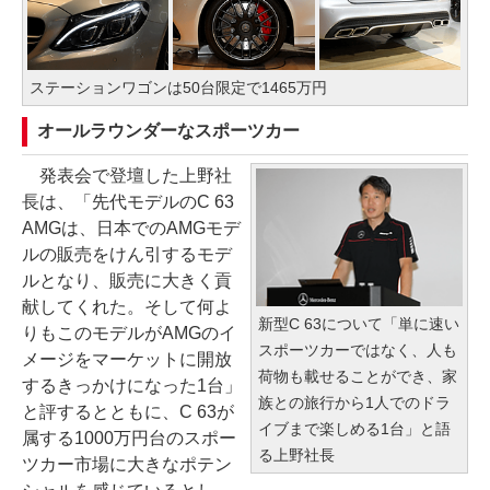
ステーションワゴンは50台限定で1465万円
オールラウンダーなスポーツカー
発表会で登壇した上野社
長は、「先代モデルのC 63
AMGは、日本でのAMGモデ
ルの販売をけん引するモデ
ルとなり、販売に大きく貢
献してくれた。そして何よ
新型C 63について「単に速い
りもこのモデルがAMGのイ
スポーツカーではなく、人も
メージをマーケットに開放
荷物も載せることができ、家
するきっかけになった1台」
族との旅行から1人でのドラ
と評するとともに、C 63が
イブまで楽しめる1台」と語
属する1000万円台のスポー
る上野社長
ツカー市場に大きなポテン