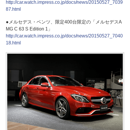
http://car.watch.impress.co.jp/docs/news/20150527_7039
87.html
●
メルセデス・ベンツ、限定400台限定の「メルセデスA
MG C 63 S Edition 1」
http://car.watch.impress.co.jp/docs/news/20150527_7040
18.html