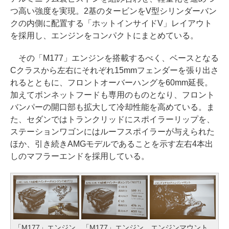
つ高い強度を実現。2基のタービンをV型シリンダーバン
クの内側に配置する「ホットインサイドV」レイアウト
を採用し、エンジンをコンパクトにまとめている。
その「M177」エンジンを搭載するべく、ベースとなる
Cクラスから左右にそれぞれ15mmフェンダーを張り出さ
れるとともに、フロントオーバーハングを60mm延長。
加えてボンネットフードも専用のものとなり、フロント
バンパーの開口部も拡大して冷却性能を高めている。ま
た、セダンではトランクリッドにスポイラーリップを、
ステーションワゴンにはルーフスポイラーが与えられた
ほか、引き続きAMGモデルであることを示す左右4本出
しのマフラーエンドを採用している。
「M177」エンジン
「M177」エンジン
エンジンマウント