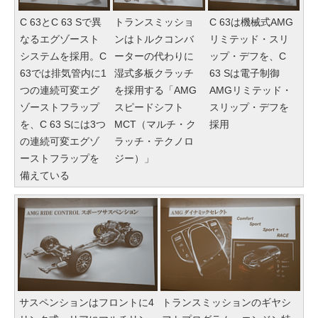
C 63とC 63 Sで異
トランスミッショ
C 63は機械式AMG
なるエグゾースト
ンはトルクコンバ
リミテッド・スリ
システムを採用。C
ーターの代わりに
ップ・デフを、C
63では排気管内に1
湿式多板クラッチ
63 Sは電子制御
つの連続可変エグ
を採用する「AMG
AMGリミテッド・
ゾーストフラップ
スピードシフト
スリップ・デフを
を、C 63 Sには3つ
MCT（マルチ・ク
採用
の連続可変エグゾ
ラッチ・テクノロ
ーストフラップを
ジー）」
備えている
サスペンションはフロントに4
トランスミッションのギヤシ