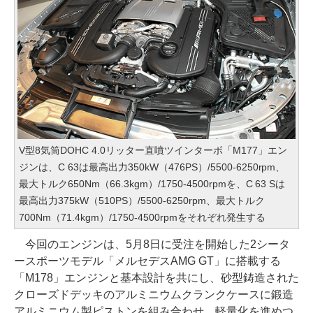
V型8気筒DOHC 4.0リッター直噴ツインターボ「M177」エン
ジンは、C 63は最高出力350kW（476PS）/5500-6250rpm、
最大トルク650Nm（66.3kgm）/1750-4500rpmを、C 63 Sは
最高出力375kW（510PS）/5500-6250rpm、最大トルク
700Nm（71.4kgm）/1750-4500rpmをそれぞれ発生する
今回のエンジンは、5月8日に受注を開始した2シータ
ースポーツモデル「メルセデスAMG GT」に搭載する
「M178」エンジンと基本設計を共にし、砂型鋳造された
クローズドデッキのアルミニウムクランクケースに鍛造
アルミニウム製ピストンを組み合わせ、軽量化を進めつ