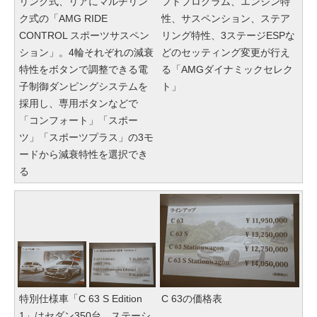
リンク式、リアにマルチリン
フトプログラム、エンジン特
ク式の「AMG RIDE
性、サスペンション、ステア
CONTROL スポーツサスペン
リング特性、3ステージESPな
ション」。4輪それぞれの減衰
どのセッティング変更が行え
特性をボタンで調整できる電
る「AMGダイナミックセレク
子制御ダンピングシステムを
ト」
採用し、専用ボタンなどで
「コンフォート」「スポー
ツ」「スポーツプラス」の3モ
ードから減衰特性を選択でき
る
特別仕様車「C 63 S Edition
C 63の価格表
1」はセダン350台、ステーシ