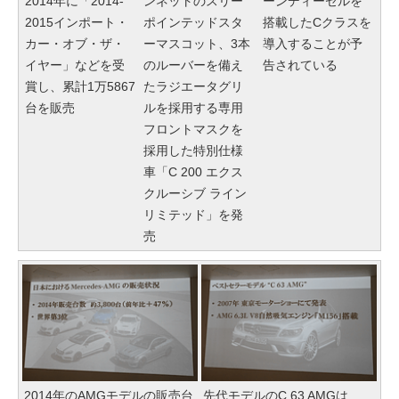
2014年に「2014-
ンネットのスリー
ーンディーゼルを
2015インポート・
ポインテッドスタ
搭載したCクラスを
カー・オブ・ザ・
ーマスコット、3本
導入することが予
イヤー」などを受
のルーバーを備え
告されている
賞し、累計1万5867
たラジエータグリ
台を販売
ルを採用する専用
フロントマスクを
採用した特別仕様
車「C 200 エクス
クルーシブ ライン
リミテッド」を発
売
2014年のAMGモデルの販売台
先代モデルのC 63 AMGは