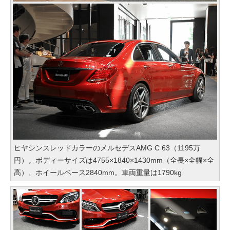
ヒヤシンスレッドカラーのメルセデスAMG C 63（1195万
円）。ボディーサイズは4755×1840×1430mm（全長×全幅×全
高）、ホイールベース2840mm。車両重量は1790kg