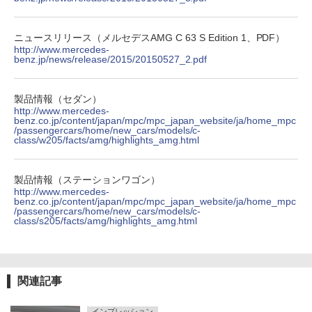
ニュースリリース（メルセデスAMG C 63 S Edition 1、PDF）
http://www.mercedes-
benz.jp/news/release/2015/20150527_2.pdf
製品情報（セダン）
http://www.mercedes-
benz.co.jp/content/japan/mpc/mpc_japan_website/ja/home_mpc
/passengercars/home/new_cars/models/c-
class/w205/facts/amg/highlights_amg.html
製品情報（ステーションワゴン）
http://www.mercedes-
benz.co.jp/content/japan/mpc/mpc_japan_website/ja/home_mpc
/passengercars/home/new_cars/models/c-
class/s205/facts/amg/highlights_amg.html
関連記事
インプレッション