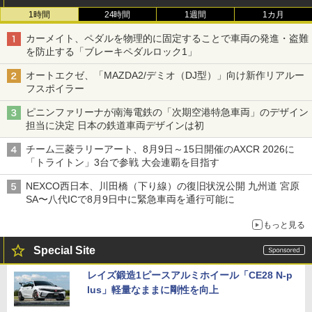
1時間
24時間
1週間
1カ月
カーメイト、ペダルを物理的に固定することで車両の発進・盗難
を防止する「ブレーキペダルロック1」
オートエクゼ、「MAZDA2/デミオ（DJ型）」向け新作リアルー
フスポイラー
ピニンファリーナが南海電鉄の「次期空港特急車両」のデザイン
担当に決定 日本の鉄道車両デザインは初
チーム三菱ラリーアート、8月9日～15日開催のAXCR 2026に
「トライトン」3台で参戦 大会連覇を目指す
NEXCO西日本、川田橋（下り線）の復旧状況公開 九州道 宮原
SA〜八代ICで8月9日中に緊急車両を通行可能に
もっと見る
Special Site
レイズ鍛造1ピースアルミホイール「CE28 N-p
lus」軽量なままに剛性を向上