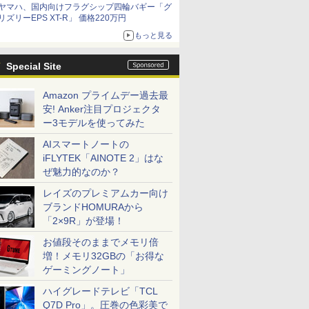
ヤマハ、国内向けフラグシップ四輪バギー「グ
リズリーEPS XT-R」 価格220万円
もっと見る
Special Site
Amazon プライムデー過去最
安! Anker注目プロジェクタ
ー3モデルを使ってみた
AIスマートノートの
iFLYTEK「AINOTE 2」はな
ぜ魅力的なのか？
レイズのプレミアムカー向け
ブランドHOMURAから
「2×9R」が登場！
お値段そのままでメモリ倍
増！メモリ32GBの「お得な
ゲーミングノート」
ハイグレードテレビ「TCL
Q7D Pro」。圧巻の色彩美で