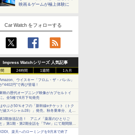
映画＆ゲームが極上体験に
Car Watch をフォローする
Impress Watchシリーズ 人気記事
時間
24時間
1週間
1カ月
Amazon、ウイスキー「フロム・ザ・バレル」
が“4402円”で再び登場！
東映の歴代オープニング映像がカプセルトイ
に。全5種で8月下旬発売
はやぶさ50％オフの「新幹線eチケット（トク
だ値スペシャル28）」発売。秋冬乗車分、えき
ねっと限定
第3期放送記念！ アニメ「薬屋のひとりご
と」第1期・第2期全話を「TVer」にて期間限定
で順次無料配信開始
KDDI、楽天へのローミングを9月末で終了