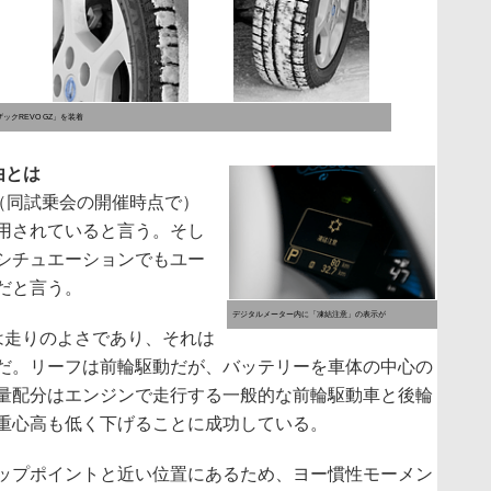
クREVO GZ」を装着
由とは
（同試乗会の開催時点で）
用されていると言う。そし
シチュエーションでもユー
だと言う。
デジタルメーター内に「凍結注意」の表示が
は走りのよさであり、それは
だ。リーフは前輪駆動だが、バッテリーを車体の中心の
量配分はエンジンで走行する一般的な前輪駆動車と後輪
重心高も低く下げることに成功している。
ップポイントと近い位置にあるため、ヨー慣性モーメン