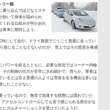
トリー路
に乗り込んでほどなくステ
が効いて身体が温められ
てくれる仕組みが何かあれ
は将来に期待しよう。
ONにして走行。ドライ路面でごくごく普通に走ってい
まり感じることなどないのだが、雪上ではその恩恵を痛感
にパワーを絞るとともに、必要な状況ではコーナー内輪
。その制御の仕方が非常にきめ細かで、滑らか。筆者は
ているとは言え普通の人よりは雪道を走る機会は多いは
験したことがない。
乗っているので、無音で加速する状態には慣れていた
、アクセルコントロールしても音で感じられる部分がな
とにカルチャーショックを受けていたようだ。