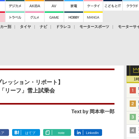
ーカー別
タイヤ
ナビ
ドラレコ
モータースポーツ
モーターサ
1
プレッション・リポート】
「リーフ」雪上試乗会
Text by 岡本幸一郎
ェア
はてブ
note
LinkedIn