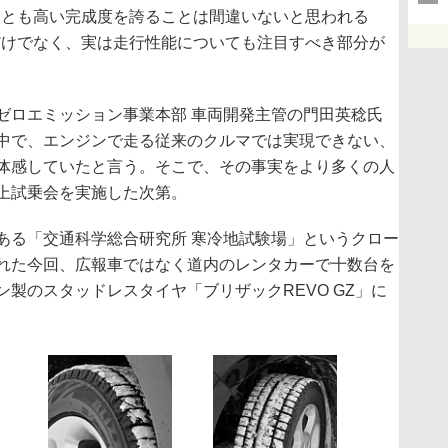
とも高い完成度を誇ることは間違いないと思われる
だけでなく、実は走行性能についても注目すべき部分が
ロエミッション事業本部 車両開発主管の門田英稔氏
中で、エンジンで走る従来のクルマでは実現できない、
体感していたと言う。そこで、その事実をより多くの人
上試乗会を実施した次第。
る「交通科学総合研究所 寒冷地試験場」というクロー
れた今回、広報車ではなく道内のレンタカーで十数台を
製のスタッドレスタイヤ「ブリザックREVO GZ」に