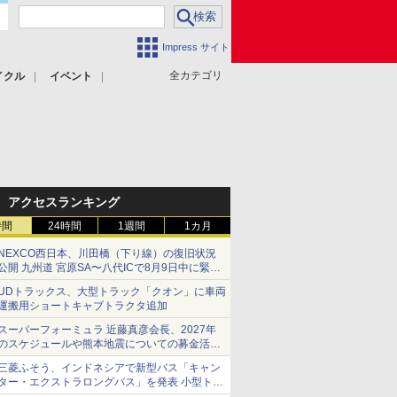
Impress サイト
全カテゴリ
イクル
イベント
アクセスランキング
時間
24時間
1週間
1カ月
NEXCO西日本、川田橋（下り線）の復旧状況
公開 九州道 宮原SA〜八代ICで8月9日中に緊急
車両を通行可能に
UDトラックス、大型トラック「クオン」に車両
運搬用ショートキャブトラクタ追加
スーパーフォーミュラ 近藤真彦会長、2027年
のスケジュールや熊本地震についての募金活動
を紹介
三菱ふそう、インドネシアで新型バス「キャン
ター・エクストラロングバス」を発表 小型トラ
ックベースの観光・旅客輸送向けバス