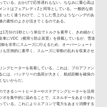
っている。おかげで応答遅れもない。ちなみに重心高は
メントはフェアレディZと同等としている。一般的な前
まったく違うわけで、こうした雪上のようなハンデのあ
連の素性のよさが活きてくるのである。
1万分の1秒という単位でトルクを素早く、きめ細かく
全車にVDC（横滑り防止装置）を搭載しているが、雪道
制御を非常にスムーズに行えるため、オーバーシュート
りも圧倒的に素早く、スムーズに挙動の乱れを収束させ
リングヒーターを装着している。これは、ブロアファン
るには、バッテリーの負荷が大きく、航続距離を確保の
くないからだ。
のできるシートヒーターやステアリングヒーターを活用
ツボを集中的に温めることで、エネルギーをあまり使わ
っている。これによりエアコンで電力をあまり消費する