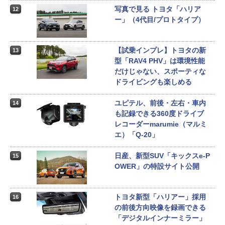
写真で見る トヨタ「ハリア
12
ー」（4代目/プロトタイプ）
【試乗インプレ】トヨタの新
13
型「RAV4 PHV」は環境性能
だけじゃない、スポーティな
ドライビングも楽しめる
ユピテル、前後・左右・車内
14
も記録できる360度ドライブ
レコーダーmarumie（マルミ
エ）「Q-20」
日産、新型SUV「キックスe-P
15
OWER」の特設サイト公開
トヨタ新型「ハリアー」採用
16
の前後方向映像を録画できる
「デジタルインナーミラー」