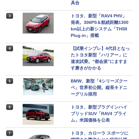
具合
トヨタ、新型「RAV4 PHV」
3
発表。306PS＆航続距離1300
km以上の新システム「THSII
Plug-in」搭載
【試乗インプレ】4代目となっ
4
たトヨタ新型「ハリアー」に
速攻試乗。“都会派”にますま
す磨きがかかる
BMW、新型「4シリーズクー
5
ペ」世界初公開。縦長キドニ
ーグリル採用
トヨタ、新型プラグインハイ
6
ブリッドSUV「RAV4 プライ
ム」米国価格を公表
トヨタ、カローラ スポーツに
7