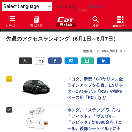
Powered by
Translate
アクセスランキング
カテゴリ
過去記事
検索
Impressサイト
先週のアクセスランキング（6月1日～6月7日）
編集部
2020年6月8日 10:36
リスト
トヨタ、新型「GRヤリス」全
1
ラインアップを公表。1.5リッ
ターCVTモデル「RS」や競技
ベース用「RC」など
ホンダ、「ステップ ワゴン」
2
「フィット」「ヴェゼル」
「シビック」計8390台をリコ
ール。後部シートベルトに不