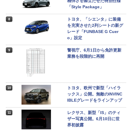
精悍さを際立たせた特別仕様
「Style Package」
トヨタ、「シエンタ」に装備
8
を充実させた2列シートの新グ
レード「FUNBASE G Cuer
o」設定
警視庁、6月1日から免許更新
9
業務を段階的に再開
トヨタ、欧州で新型「ハイラ
10
ックス」公開。無敵のINVINC
IBLEグレードをラインアップ
レクサス、新型「IS」のティ
11
ザー写真公開。6月10日に世
界初披露