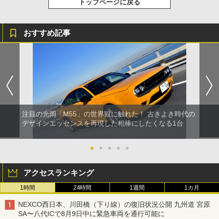
トップページに戻る
おすすめ記事
注目の光岡「M55」の世界観に触れた！ 古きよき時代の
デザインエッセンスを再現した相棒にしたくなる1台
●
●
●
●
●
アクセスランキング
1時間
24時間
1週間
1カ月
NEXCO西日本、川田橋（下り線）の復旧状況公開 九州道 宮原
SA〜八代ICで8月9日中に緊急車両を通行可能に