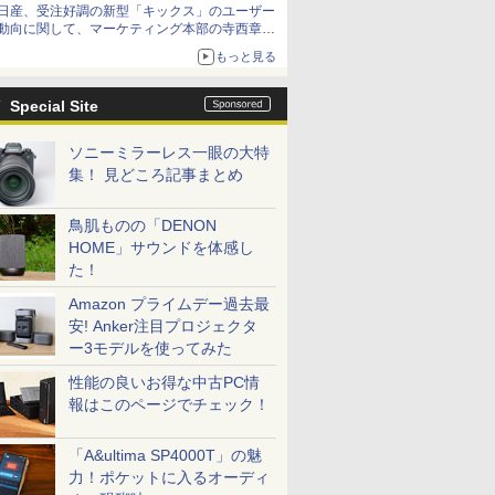
日産、受注好調の新型「キックス」のユーザー
動向に関して、マーケティング本部の寺西章氏
が解説
もっと見る
Special Site
ソニーミラーレス一眼の大特
集！ 見どころ記事まとめ
鳥肌ものの「DENON
HOME」サウンドを体感し
た！
Amazon プライムデー過去最
安! Anker注目プロジェクタ
ー3モデルを使ってみた
性能の良いお得な中古PC情
報はこのページでチェック！
「A&ultima SP4000T」の魅
力！ポケットに入るオーディ