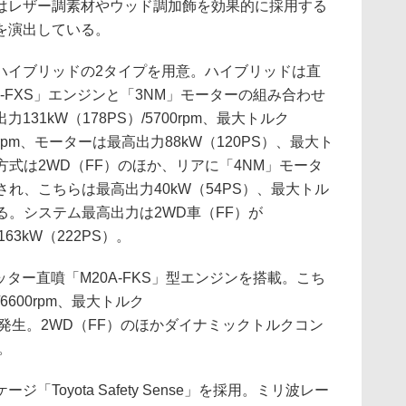
はレザー調素材やウッド調加飾を効果的に採用する
を演出している。
イブリッドの2タイプを用意。ハイブリッドは直
5A-FXS」エンジンと「3NM」モーターの組み合わせ
31kW（178PS）/5700rpm、最大トルク
5200rpm、モーターは最高出力88kW（120PS）、最大ト
駆動方式は2WD（FF）のほか、リアに「4NM」モータ
意され、こちらは最高出力40kW（54PS）、最大トル
生する。システム最高出力は2WD車（FF）が
が163kW（222PS）。
ター直噴「M20A-FKS」型エンジンを搭載。こち
/6600rpm、最大トルク
0rpmを発生。2WD（FF）のほかダイナミックトルクコン
。
Toyota Safety Sense」を採用。ミリ波レー