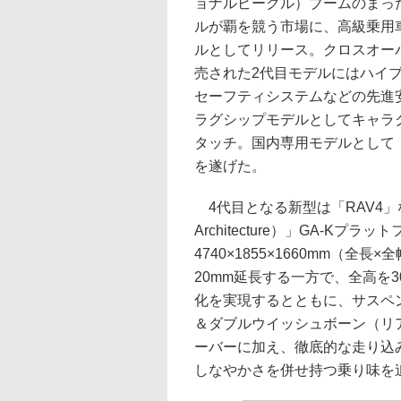
ョナルビークル）ブームのまっ
ルが覇を競う市場に、高級乗用
ルとしてリリース。クロスオーバ
売された2代目モデルにはハイ
セーフティシステムなどの先進
ラグシップモデルとしてキャラク
タッチ。国内専用モデルとして
を遂げた。
4代目となる新型は「RAV4」などと同
Architecture）」GA-K
4740×1855×1660mm（全
20mm延長する一方で、全高を
化を実現するとともに、サスペ
＆ダブルウイッシュボーン（リ
ーバーに加え、徹底的な走り込
しなやかさを併せ持つ乗り味を