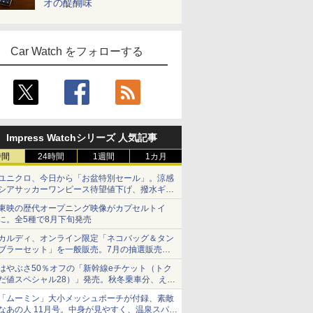
オの醍醐味
Car Watch をフォローする
Impress Watchシリーズ 人気記事
時間
24時間
1週間
1カ月
ユニクロ、今日から「お盆特別セール」。涼感
シアサッカーワンピース待望値下げ、撥水ギア
ショーツは1990円に
東映の歴代オープニング映像がカプセルトイ
に。全5種で8月下旬発売
カルディ、オンライン限定「ネコバッグ＆タン
ブラーセット」を一般販売。7月の抽選販売の
当選無効分
はやぶさ50％オフの「新幹線eチケット（トク
だ値スペシャル28）」発売。秋冬乗車分、えき
ねっと限定
「ムーミン」大小メッシュポーチが付録、素敵
なあの人 11月号。中身が見やすく、温泉スパに