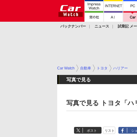
バックナンバー
ニュース
試乗記 メ
カスタム
Car Watch
自動車
トヨタ
ハリアー
写真で見る
写真で見る トヨタ「ハ
ポスト
リスト
シ