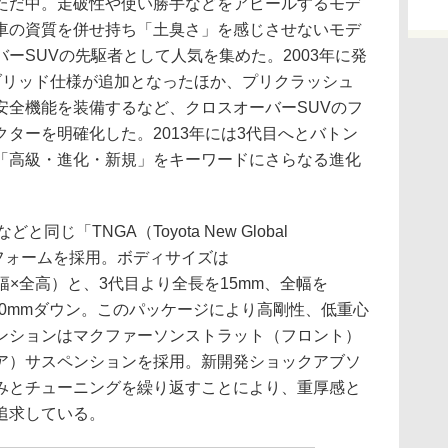
ただ中。走破性や使い勝手などをアピールするモデ
車の資質を併せ持ち「土臭さ」を感じさせないモデ
ーSUVの先駆者として人気を集めた。2003年に発
ブリッド仕様が追加となったほか、プリクラッシュ
安全機能を装備するなど、クロスオーバーSUVのフ
ターを明確化した。2013年には3代目へとバトン
「高級・進化・新規」をキーワードにさらなる進化
じ「TNGA（Toyota New Global
プラットフォームを採用。ボディサイズは
長×全幅×全高）と、3代目より全長を15mm、全幅を
30mmダウン。このパッケージにより高剛性、低重心
ンションはマクファーソンストラット（フロント）
ア）サスペンションを採用。新開発ショックアブソ
みとチューニングを繰り返すことにより、重厚感と
追求している。