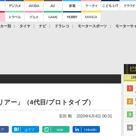
ーカー別
タイヤ
ナビ
ドラレコ
モータースポーツ
モーターサ
1
リアー」（4代目/プロトタイプ）
安田 剛
2020年6月4日 00:01
ェア
はてブ
note
LinkedIn