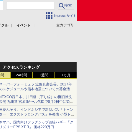
Impress サイト
全カテゴリ
イクル
イベント
アクセスランキング
時間
24時間
1週間
1カ月
スーパーフォーミュラ 近藤真彦会長、2027年
のスケジュールや熊本地震についての募金活動
を紹介
NEXCO西日本、川田橋（下り線）の復旧状況
公開 九州道 宮原SA〜八代ICで8月9日中に緊急
車両を通行可能に
三菱ふそう、インドネシアで新型バス「キャン
ター・エクストラロングバス」を発表 小型トラ
ックベースの観光・旅客輸送向けバス
ヤマハ、国内向けフラグシップ四輪バギー「グ
リズリーEPS XT-R」 価格220万円