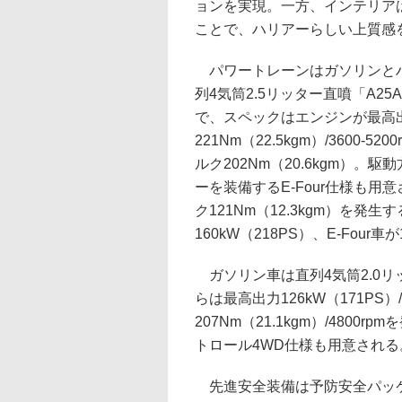
ョンを実現。一方、インテリア
ことで、ハリアーらしい上質感
パワートレーンはガソリンとハ
列4気筒2.5リッター直噴「A2
で、スペックはエンジンが最高出力1
221Nm（22.5kgm）/3600-
ルク202Nm（20.6kgm）。
ーを装備するE-Four仕様も用
ク121Nm（12.3kgm）を発
160kW（218PS）、E-Four車
ガソリン車は直列4気筒2.0リッ
らは最高出力126kW（171PS）
207Nm（21.1kgm）/480
トロール4WD仕様も用意される
先進安全装備は予防安全パッケージ「