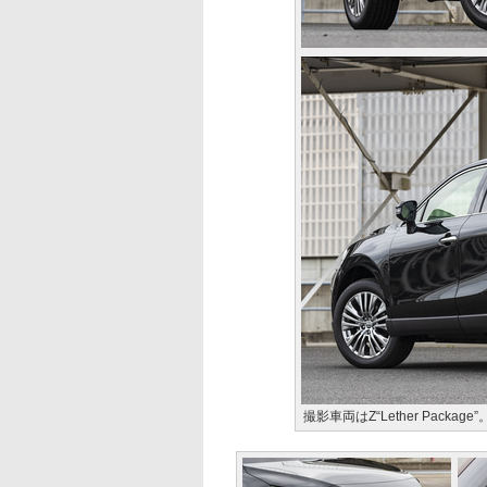
撮影車両はZ“Lether Pac