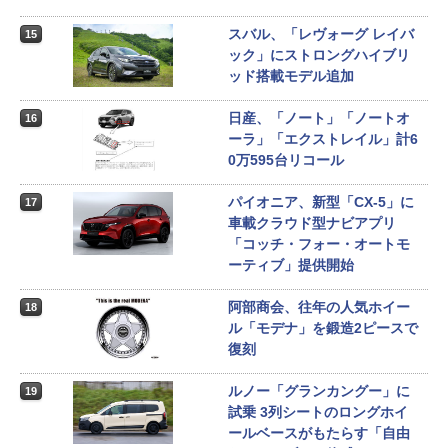
スバル、「レヴォーグ レイバ
15
ック」にストロングハイブリ
ッド搭載モデル追加
日産、「ノート」「ノートオ
16
ーラ」「エクストレイル」計6
0万595台リコール
パイオニア、新型「CX-5」に
17
車載クラウド型ナビアプリ
「コッチ・フォー・オートモ
ーティブ」提供開始
阿部商会、往年の人気ホイー
18
ル「モデナ」を鍛造2ピースで
復刻
ルノー「グランカングー」に
19
試乗 3列シートのロングホイ
ールベースがもたらす「自由