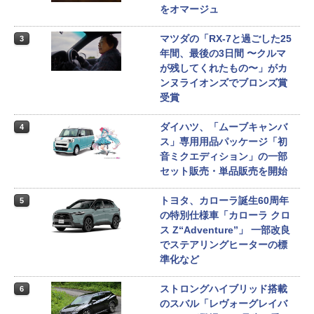
をオマージュ
マツダの「RX-7と過ごした25
3
年間、最後の3日間 〜クルマ
が残してくれたもの〜」がカ
ンヌライオンズでブロンズ賞
受賞
ダイハツ、「ムーブキャンバ
4
ス」専用用品パッケージ「初
音ミクエディション」の一部
セット販売・単品販売を開始
トヨタ、カローラ誕生60周年
5
の特別仕様車「カローラ クロ
ス Z“Adventure”」 一部改良
でステアリングヒーターの標
準化など
ストロングハイブリッド搭載
6
のスバル「レヴォーグレイバ