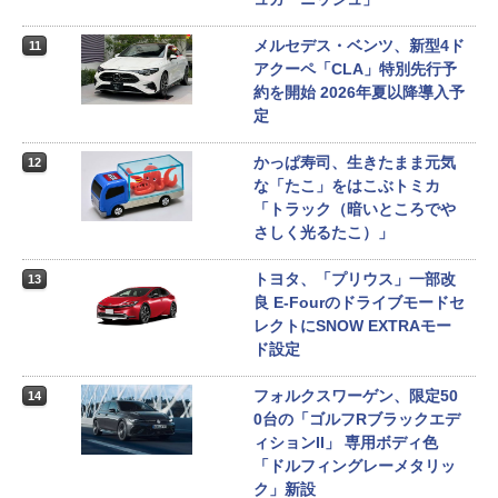
メルセデス・ベンツ、新型4ド
11
アクーペ「CLA」特別先行予
約を開始 2026年夏以降導入予
定
かっぱ寿司、生きたまま元気
12
な「たこ」をはこぶトミカ
「トラック（暗いところでや
さしく光るたこ）」
トヨタ、「プリウス」一部改
13
良 E-Fourのドライブモードセ
レクトにSNOW EXTRAモー
ド設定
フォルクスワーゲン、限定50
14
0台の「ゴルフRブラックエデ
ィションII」 専用ボディ色
「ドルフィングレーメタリッ
ク」新設