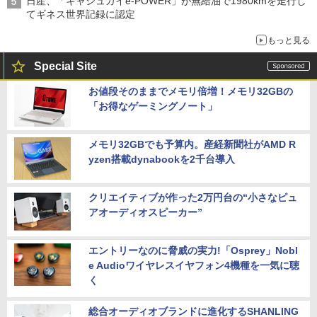
日産、「キャシュカイe-POWER」が無給油で1980kmを走行し
てギネス世界記録に認定
もっと見る
Special Site
お値段そのままでメモリ倍増！メモリ32GBの
「お得なゲーミングノート」
メモリ32GBでも予算内。産経新聞社がAMD R
yzen搭載dynabookを2千台導入
クリエイティブが作った2万円台の“小さなピュ
アオーディオスピーカー”
エントリーなのに脅威の実力!「Osprey」Nobl
e Audioワイヤレスイヤフォン4機種を一気に聴
く
総合オーディオブランドに進化するSHANLING