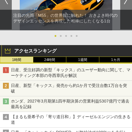
注目の光岡「M55」の世界観に触れた！ 古きよき時代の
デザインエッセンスを再現した相棒にしたくなる1台
●
●
●
●
●
アクセスランキング
1時間
24時間
1週間
1カ月
日産、受注好調の新型「キックス」のユーザー動向に関して、マ
ーケティング本部の寺西章氏が解説
日産、新型「キックス」発売から約1か月で受注台数1万台を突
破
ホンダ、2027年3月期第1四半期決算の営業利益5307億円で過去
最高を記録
【まるも亜希子の「寄り道日和」】ディーゼルエンジンの生きる
道