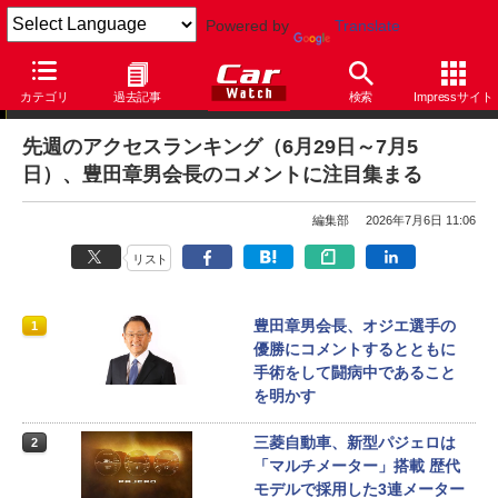
Powered by
Translate
アクセスランキング
カテゴリ
過去記事
検索
Impressサイト
先週のアクセスランキング（6月29日～7月5
日）、豊田章男会長のコメントに注目集まる
編集部
2026年7月6日 11:06
リスト
豊田章男会長、オジエ選手の
1
優勝にコメントするとともに
手術をして闘病中であること
を明かす
三菱自動車、新型パジェロは
2
「マルチメーター」搭載 歴代
モデルで採用した3連メーター