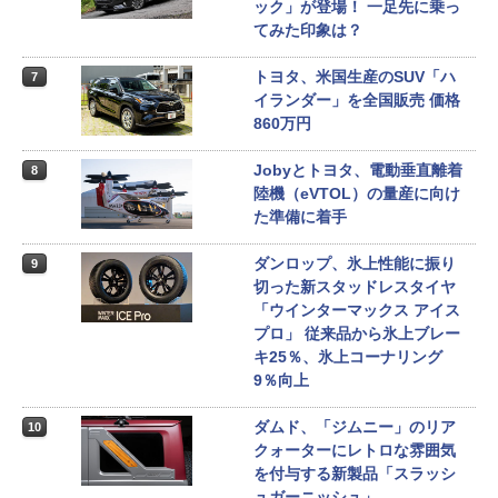
ック」が登場！ 一足先に乗っ
てみた印象は？
トヨタ、米国生産のSUV「ハ
7
イランダー」を全国販売 価格
860万円
Jobyとトヨタ、電動垂直離着
8
陸機（eVTOL）の量産に向け
た準備に着手
ダンロップ、氷上性能に振り
9
切った新スタッドレスタイヤ
「ウインターマックス アイス
プロ」 従来品から氷上ブレー
キ25％、氷上コーナリング
9％向上
ダムド、「ジムニー」のリア
10
クォーターにレトロな雰囲気
を付与する新製品「スラッシ
ュガーニッシュ」