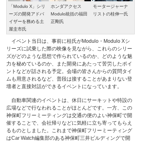
「Modulo X」シリ
ホンダアクセス
モータージャーナ
ーズの開発アドバ
Modulo統括の福田
リストの桂伸一氏
イザーを務める土
正剛氏
屋圭市氏
イベント当日は、事前に桂氏がModulo・Modulo Xシ
リーズに試乗した際の映像を見ながら、これらのシリー
ズがどのような思想で作られているのか、どのような魅
力を秘めているのか、また開発にあたって苦労したポイ
ントなどが話される予定。会場の皆さんからの質問タイ
ムも用意されるなど、普段は接することがあまりない登
壇者と直接対話ができるイベントになっています。
自動車関連のイベントは、休日にサーキットや特設の
広場などで行なわれることがほとんどです。一方、この
神保町フリーミーティングは交通の便のよい神保町で開
催することで、会社帰りなどに気軽に立ち寄ってもらえ
るものとしました。これまで神保町フリーミーティング
はCar Watch編集部のある神保町三井ビルディングで開