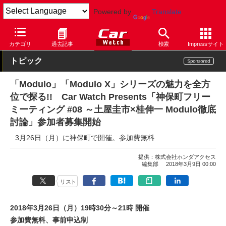
Powered by
Translate
Car Watch
自動車
ホンダ
ステップワゴン
カテゴリ
過去記事
検索
Impressサイト
トピック
「Modulo」「Modulo X」シリーズの魅力を全方
位で探る!! Car Watch Presents「神保町フリー
ミーティング #08 ～土屋圭市×桂伸一 Modulo徹底
討論」参加者募集開始
3月26日（月）に神保町で開催。参加費無料
提供：
株式会社ホンダアクセス
編集部
2018年3月9日 00:00
リスト
2018年3月26日（月）19時30分～21時 開催
参加費無料、事前申込制