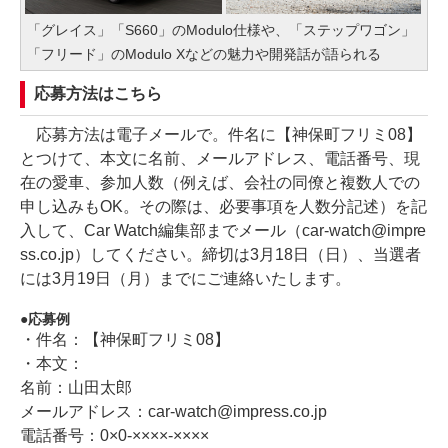
「グレイス」「S660」のModulo仕様や、「ステップワゴン」
「フリード」のModulo Xなどの魅力や開発話が語られる
応募方法はこちら
応募方法は電子メールで。件名に【神保町フリミ08】
とつけて、本文に名前、メールアドレス、電話番号、現
在の愛車、参加人数（例えば、会社の同僚と複数人での
申し込みもOK。その際は、必要事項を人数分記述）を記
入して、Car Watch編集部までメール（car-watch@impre
ss.co.jp）してください。締切は3月18日（日）、当選者
には3月19日（月）までにご連絡いたします。
応募例
・件名：【神保町フリミ08】
・本文：
名前：山田太郎
メールアドレス：car-watch@impress.co.jp
電話番号：0×0-××××-××××