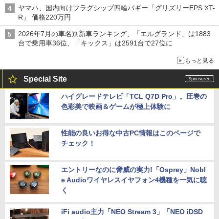
ヤマハ、国内向けフラグシップ四輪バギー「グリズリーEPS XT-
R」 価格220万円
2026年7月の車名別新車ランキング、「エルグランド」は1883
台で乗用車36位、「キックス」は2591台で27位に
もっと見る
Special Site
ハイグレードテレビ「TCL Q7D Pro」。圧巻の
色彩美で映画＆ゲームが極上体験に
性能の良いお得な中古PC情報はこのページで
チェック！
エントリーなのに脅威の実力!「Osprey」Nobl
e Audioワイヤレスイヤフォン4機種を一気に聴
く
iFi audio主力「NEO Stream 3」「NEO iDSD