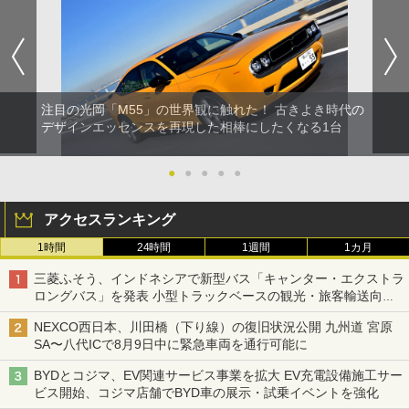
注目の光岡「M55」の世界観に触れた！ 古きよき時代の
デザインエッセンスを再現した相棒にしたくなる1台
●
●
●
●
●
アクセスランキング
1時間
24時間
1週間
1カ月
三菱ふそう、インドネシアで新型バス「キャンター・エクストラ
ロングバス」を発表 小型トラックベースの観光・旅客輸送向け
バス
NEXCO西日本、川田橋（下り線）の復旧状況公開 九州道 宮原
SA〜八代ICで8月9日中に緊急車両を通行可能に
BYDとコジマ、EV関連サービス事業を拡大 EV充電設備施工サー
ビス開始、コジマ店舗でBYD車の展示・試乗イベントを強化