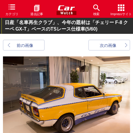
カテゴリ
過去記事
検索
Impressサイト
日産「名車再生クラブ」、今年の題材は「チェリー F-II ク
ーペ GX-T」ベースのTSレース仕様車
(5/60)
前の画像
次の画像