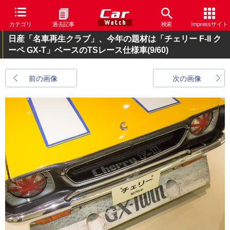
カテゴリ
過去記事
検索
Impressサイト
日産「名車再生クラブ」、今年の題材は「チェリー F-II ク
ーペ GX-T」ベースのTSレース仕様車
(9/60)
前の画像
次の画像