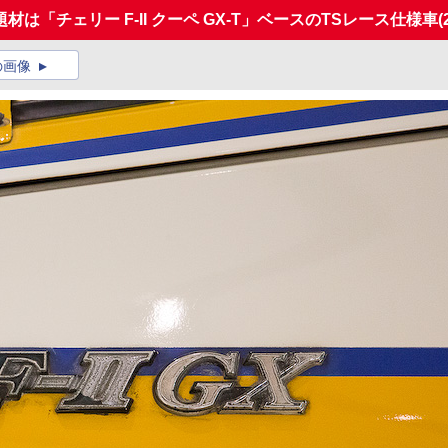
「チェリー F-II クーペ GX-T」ベースのTSレース仕様車
(
の画像