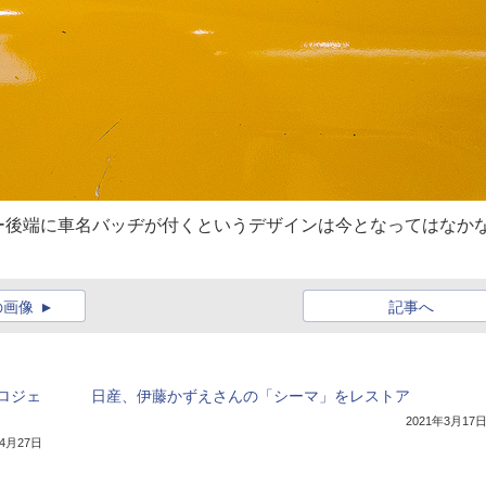
ー後端に車名バッヂが付くというデザインは今となってはなか
の画像
記事へ
ロジェ
日産、伊藤かずえさんの「シーマ」をレストア
2021年3月17
年4月27日