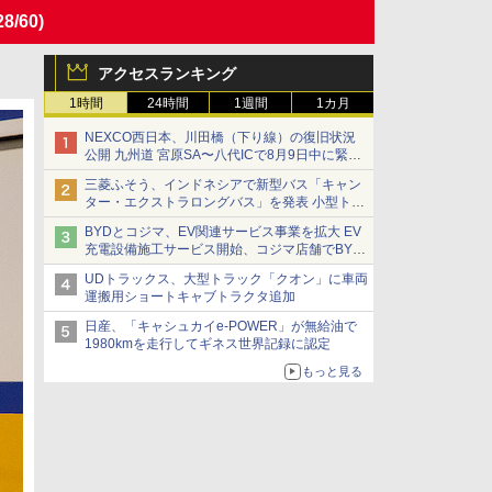
28/60)
アクセスランキング
1時間
24時間
1週間
1カ月
NEXCO西日本、川田橋（下り線）の復旧状況
公開 九州道 宮原SA〜八代ICで8月9日中に緊急
車両を通行可能に
三菱ふそう、インドネシアで新型バス「キャン
ター・エクストラロングバス」を発表 小型トラ
ックベースの観光・旅客輸送向けバス
BYDとコジマ、EV関連サービス事業を拡大 EV
充電設備施工サービス開始、コジマ店舗でBYD
車の展示・試乗イベントを強化
UDトラックス、大型トラック「クオン」に車両
運搬用ショートキャブトラクタ追加
日産、「キャシュカイe-POWER」が無給油で
1980kmを走行してギネス世界記録に認定
もっと見る