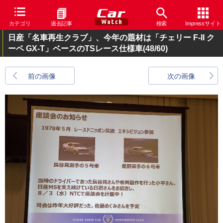
カテゴリ
過去記事
検索
Impressサイト
日産「名車再生クラブ」、今年の題材は「チェリー F-II ク
ーペ GX-T」ベースのTSレース仕様車
(48/60)
前の画像
次の画像