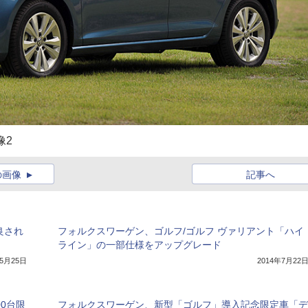
像2
の画像
記事へ
良され
フォルクスワーゲン、ゴルフ/ゴルフ ヴァリアント「ハイ
ライン」の一部仕様をアップグレード
年5月25日
2014年7月22
00台限
フォルクスワーゲン、新型「ゴルフ」導入記念限定車「デ