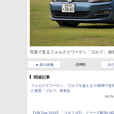
写真で見るフォルクスワーゲン「ゴルフ」 画
(2/88)
前の画像
次
関連記事
フォルクスワーゲン、“ゴルフを超える”の精神で改
た新型「ゴルフ」発表会
2017
【VW Day 2016】「ゴルフ GTI」シリーズ最強の4