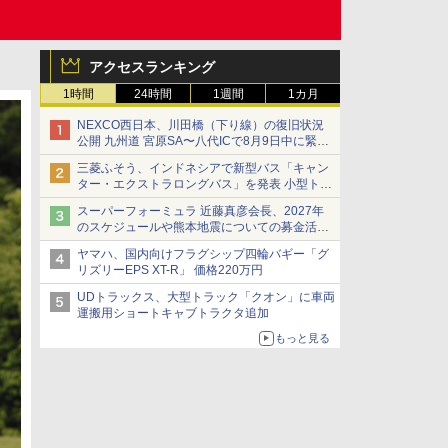
アクセスランキング
1時間
24時間
1週間
1カ月
NEXCO西日本、川田橋（下り線）の復旧状況
公開 九州道 宮原SA〜八代ICで8月9日中に緊急
車両を通行可能に
三菱ふそう、インドネシアで新型バス「キャン
ター・エクストラロングバス」を発表 小型トラ
ックベースの観光・旅客輸送向けバス
スーパーフォーミュラ 近藤真彦会長、2027年
のスケジュールや熊本地震についての募金活動
を紹介
ヤマハ、国内向けフラグシップ四輪バギー「グ
リズリーEPS XT-R」 価格220万円
UDトラックス、大型トラック「クオン」に車両
運搬用ショートキャブトラクタ追加
もっと見る