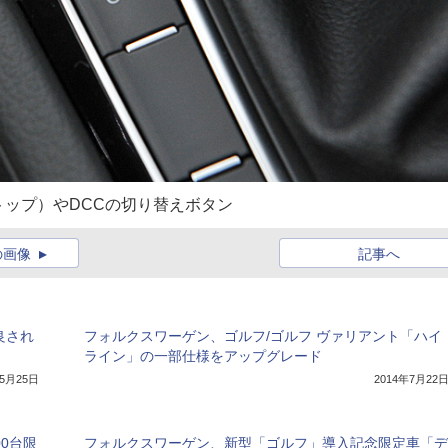
ップ）やDCCの切り替えボタン
の画像
記事へ
良され
フォルクスワーゲン、ゴルフ/ゴルフ ヴァリアント「ハイ
ライン」の一部仕様をアップグレード
年5月25日
2014年7月22
00台限
フォルクスワーゲン、新型「ゴルフ」導入記念限定車「デ