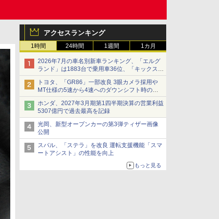
アクセスランキング
1時間
24時間
1週間
1カ月
2026年7月の車名別新車ランキング、「エルグ
ランド」は1883台で乗用車36位、「キックス」
は2591台で27位に
トヨタ、「GR86」一部改良 3眼カメラ採用や
MT仕様の5速から4速へのダウンシフト時の操
作性向上など
ホンダ、2027年3月期第1四半期決算の営業利益
5307億円で過去最高を記録
光岡、新型オープンカーの第3弾ティザー画像
公開
スバル、「ステラ」を改良 運転支援機能「スマ
ートアシスト」の性能を向上
もっと見る