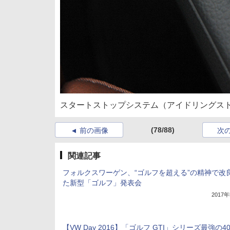
スタートストップシステム（アイドリングスト
(78/88)
前の画像
次
関連記事
フォルクスワーゲン、“ゴルフを超える”の精神で改
た新型「ゴルフ」発表会
2017
【VW Day 2016】「ゴルフ GTI」シリーズ最強の4