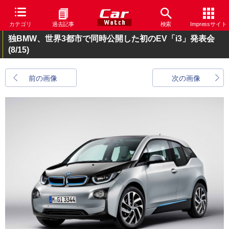
カテゴリ
過去記事
検索
Impressサイト
独BMW、世界3都市で同時公開した初のEV「i3」発表会
(8/15)
前の画像
次の画像