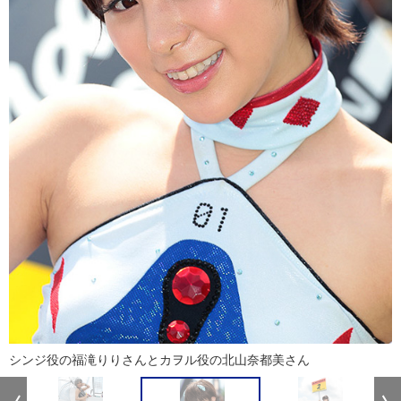
シンジ役の福滝りりさんとカヲル役の北山奈都美さん