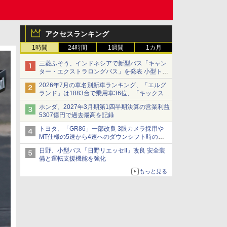
アクセスランキング
1時間
24時間
1週間
1カ月
三菱ふそう、インドネシアで新型バス「キャン
ター・エクストラロングバス」を発表 小型トラ
ックベースの観光・旅客輸送向けバス
2026年7月の車名別新車ランキング、「エルグ
ランド」は1883台で乗用車36位、「キックス」
は2591台で27位に
ホンダ、2027年3月期第1四半期決算の営業利益
5307億円で過去最高を記録
トヨタ、「GR86」一部改良 3眼カメラ採用や
MT仕様の5速から4速へのダウンシフト時の操
作性向上など
日野、小型バス「日野リエッセII」改良 安全装
備と運転支援機能を強化
もっと見る