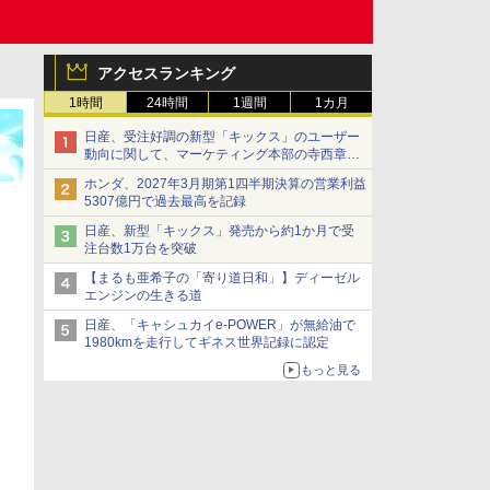
アクセスランキング
1時間
24時間
1週間
1カ月
日産、受注好調の新型「キックス」のユーザー
動向に関して、マーケティング本部の寺西章氏
が解説
ホンダ、2027年3月期第1四半期決算の営業利益
5307億円で過去最高を記録
日産、新型「キックス」発売から約1か月で受
注台数1万台を突破
【まるも亜希子の「寄り道日和」】ディーゼル
エンジンの生きる道
日産、「キャシュカイe-POWER」が無給油で
1980kmを走行してギネス世界記録に認定
もっと見る