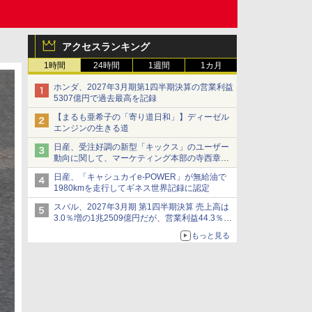
アクセスランキング
1時間
24時間
1週間
1カ月
ホンダ、2027年3月期第1四半期決算の営業利益
5307億円で過去最高を記録
【まるも亜希子の「寄り道日和」】ディーゼル
エンジンの生きる道
日産、受注好調の新型「キックス」のユーザー
動向に関して、マーケティング本部の寺西章氏
が解説
日産、「キャシュカイe-POWER」が無給油で
1980kmを走行してギネス世界記録に認定
スバル、2027年3月期 第1四半期決算 売上高は
3.0％増の1兆2509億円だが、営業利益44.3％減
の426億円、当期利益10.3％減の492億円で増収
もっと見る
減益