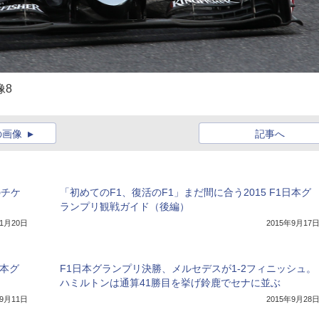
像8
の画像
記事へ
のチケ
「初めてのF1、復活のF1」まだ間に合う2015 F1日本グ
ランプリ観戦ガイド（後編）
年1月20日
2015年9月17
日本グ
F1日本グランプリ決勝、メルセデスが1-2フィニッシュ。
ハミルトンは通算41勝目を挙げ鈴鹿でセナに並ぶ
年9月11日
2015年9月28