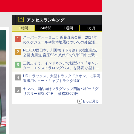
アクセスランキング
1時間
24時間
1週間
1カ月
スーパーフォーミュラ 近藤真彦会長、2027年
のスケジュールや熊本地震についての募金活動
を紹介
NEXCO西日本、川田橋（下り線）の復旧状況
公開 九州道 宮原SA〜八代ICで8月9日中に緊急
車両を通行可能に
三菱ふそう、インドネシアで新型バス「キャン
ター・エクストラロングバス」を発表 小型トラ
ックベースの観光・旅客輸送向けバス
UDトラックス、大型トラック「クオン」に車両
運搬用ショートキャブトラクタ追加
ヤマハ、国内向けフラグシップ四輪バギー「グ
リズリーEPS XT-R」 価格220万円
もっと見る