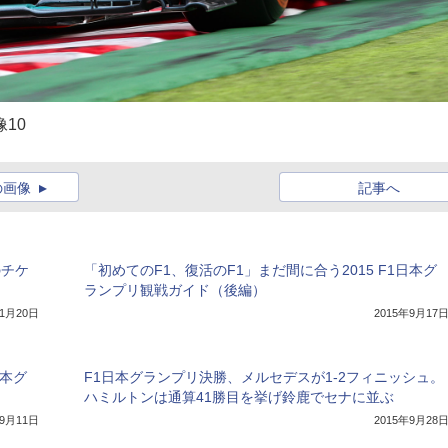
像10
の画像
記事へ
のチケ
「初めてのF1、復活のF1」まだ間に合う2015 F1日本グ
ランプリ観戦ガイド（後編）
年1月20日
2015年9月17
日本グ
F1日本グランプリ決勝、メルセデスが1-2フィニッシュ。
ハミルトンは通算41勝目を挙げ鈴鹿でセナに並ぶ
年9月11日
2015年9月28